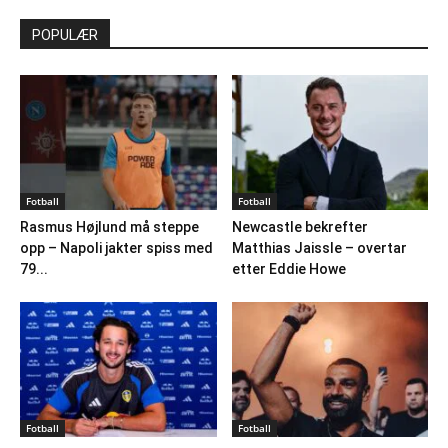
POPULÆR
Fotball
Fotball
Rasmus Højlund må steppe
Newcastle bekrefter
opp – Napoli jakter spiss med
Matthias Jaissle – overtar
79...
etter Eddie Howe
Fotball
Fotball