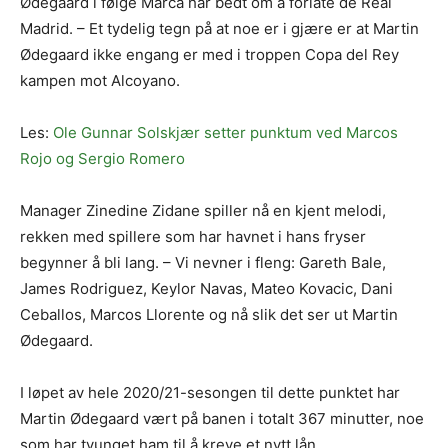
Ødegaard i følge Marca har bedt om å forlate de Real
Madrid. – Et tydelig tegn på at noe er i gjære er at Martin
Ødegaard ikke engang er med i troppen Copa del Rey
kampen mot Alcoyano.
Les:
Ole Gunnar Solskjær setter punktum ved Marcos
Rojo og Sergio Romero
Manager Zinedine Zidane spiller nå en kjent melodi,
rekken med spillere som har havnet i hans fryser
begynner å bli lang. – Vi nevner i fleng: Gareth Bale,
James Rodriguez, Keylor Navas, Mateo Kovacic, Dani
Ceballos, Marcos Llorente og nå slik det ser ut Martin
Ødegaard.
I løpet av hele 2020/21-sesongen til dette punktet har
Martin Ødegaard vært på banen i totalt 367 minutter, noe
som har tvunget ham til å kreve et nytt lån.