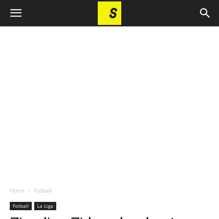
Hjem
Fotball
Fotball
La Liga