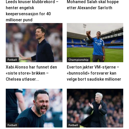
Leeds knuser klubbrekord –
Mohamed Salah skal hoppe
henter engelsk
etter Alexander Sørloth
keepersensasjon for 40
millioner pund
Fotball
Championship
Xabi Alonso har funnet den
Everton jakter VM-stjerne –
«siste store» brikken –
«bunnsolid» forsvarer kan
Chelsea utløser...
velge bort saudiske millioner
Fotball
Fotball