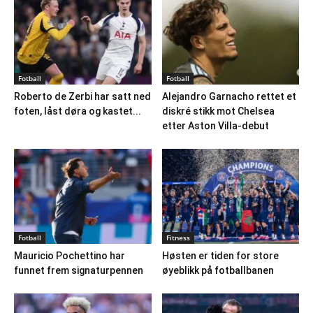
Fotball
Fotball
Roberto de Zerbi har satt ned
Alejandro Garnacho rettet et
foten, låst døra og kastet...
diskré stikk mot Chelsea
etter Aston Villa-debut
Fotball
Fitness
Mauricio Pochettino har
Høsten er tiden for store
funnet frem signaturpennen
øyeblikk på fotballbanen