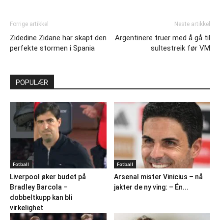
Forrige artikkel
Neste artikkel
Zidedine Zidane har skapt den
Argentinere truer med å gå til
perfekte stormen i Spania
sultestreik før VM
POPULÆR
Fotball
Fotball
Liverpool øker budet på
Arsenal mister Vinicius – nå
Bradley Barcola –
jakter de ny ving: – Én...
dobbeltkupp kan bli
virkelighet