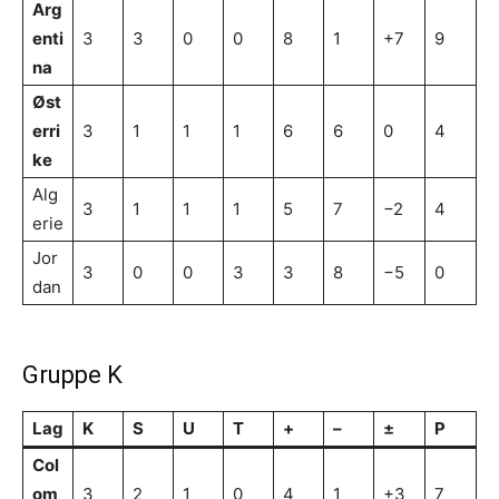
Arg
enti
3
3
0
0
8
1
+7
9
na
Øst
erri
3
1
1
1
6
6
0
4
ke
Alg
3
1
1
1
5
7
−2
4
erie
Jor
3
0
0
3
3
8
−5
0
dan
Gruppe K
Lag
K
S
U
T
+
–
±
P
Col
om
3
2
1
0
4
1
+3
7