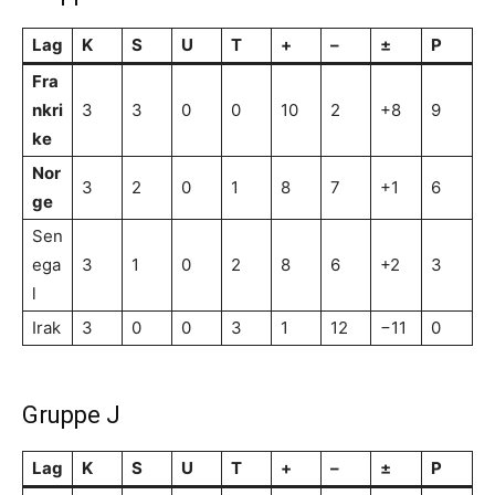
Lag
K
S
U
T
+
–
±
P
Fra
nkri
3
3
0
0
10
2
+8
9
ke
Nor
3
2
0
1
8
7
+1
6
ge
Sen
ega
3
1
0
2
8
6
+2
3
l
Irak
3
0
0
3
1
12
−11
0
Gruppe J
Lag
K
S
U
T
+
–
±
P