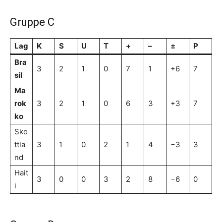
Gruppe C
Lag
K
S
U
T
+
–
±
P
Bra
3
2
1
0
7
1
+6
7
sil
Ma
rok
3
2
1
0
6
3
+3
7
ko
Sko
ttla
3
1
0
2
1
4
−3
3
nd
Hait
3
0
0
3
2
8
−6
0
i