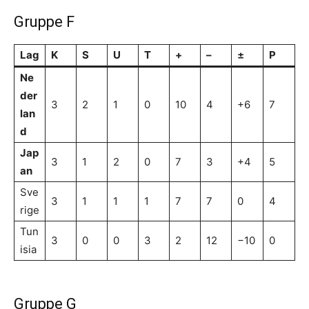
Gruppe F
Lag
K
S
U
T
+
–
±
P
Ne
der
3
2
1
0
10
4
+6
7
lan
d
Jap
3
1
2
0
7
3
+4
5
an
Sve
3
1
1
1
7
7
0
4
rige
Tun
3
0
0
3
2
12
−10
0
isia
Gruppe G