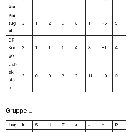
bia
Por
tug
3
1
2
0
6
1
+5
5
al
DR
Kon
3
1
1
1
4
3
+1
4
go
Usb
eki
3
0
0
3
2
11
−9
0
sta
n
Gruppe L
Lag
K
S
U
T
+
–
±
P