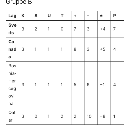
Gruppe B
Lag
K
S
U
T
+
–
±
P
Sve
3
2
1
0
7
3
+4
7
its
Ca
nad
3
1
1
1
8
3
+5
4
a
Bos
nia-
Her
3
1
1
1
5
6
−1
4
ceg
ovi
na
Qat
3
0
1
2
2
10
−8
1
ar