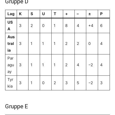
Gruppe D
Lag
K
S
U
T
+
–
±
P
US
3
2
0
1
8
4
+4
6
A
Aus
tral
3
1
1
1
2
2
0
4
ia
Par
agu
3
1
1
1
2
4
−2
4
ay
Tyr
3
1
0
2
3
5
−2
3
kia
Gruppe E