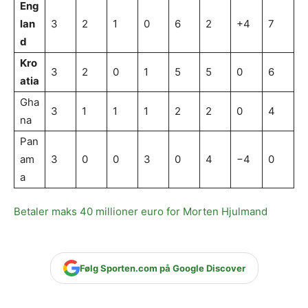
Eng
lan
3
2
1
0
6
2
+4
7
d
Kro
3
2
0
1
5
5
0
6
atia
Gha
3
1
1
1
2
2
0
4
na
Pan
am
3
0
0
3
0
4
−4
0
a
Betaler maks 40 millioner euro for Morten Hjulmand
Følg Sporten.com på Google Discover