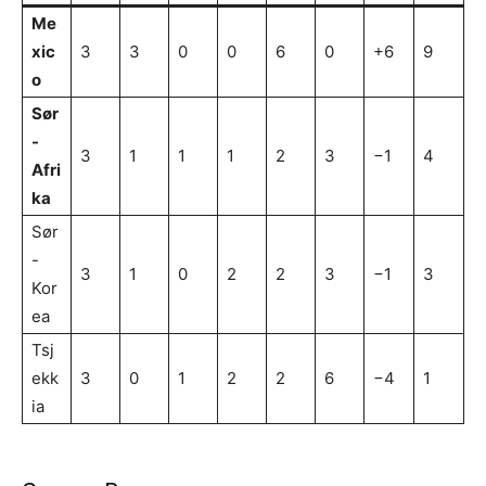
Me
xic
3
3
0
0
6
0
+6
9
o
Sør
-
3
1
1
1
2
3
−1
4
Afri
ka
Sør
-
3
1
0
2
2
3
−1
3
Kor
ea
Tsj
ekk
3
0
1
2
2
6
−4
1
ia