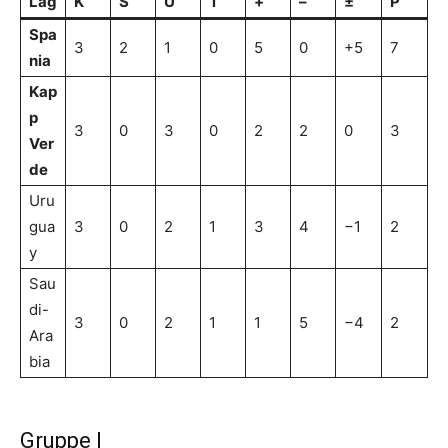
Lag
K
S
U
T
+
–
±
P
Spa
3
2
1
0
5
0
+5
7
nia
Kap
p
3
0
3
0
2
2
0
3
Ver
de
Uru
gua
3
0
2
1
3
4
−1
2
y
Sau
di-
3
0
2
1
1
5
−4
2
Ara
bia
Gruppe I