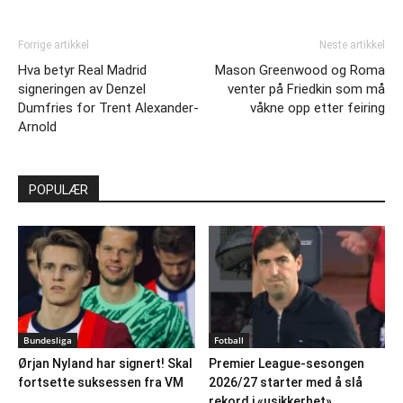
Forrige artikkel
Neste artikkel
Hva betyr Real Madrid
Mason Greenwood og Roma
signeringen av Denzel
venter på Friedkin som må
Dumfries for Trent Alexander-
våkne opp etter feiring
Arnold
POPULÆR
Bundesliga
Fotball
Ørjan Nyland har signert! Skal
Premier League-sesongen
fortsette suksessen fra VM
2026/27 starter med å slå
rekord i «usikkerhet»