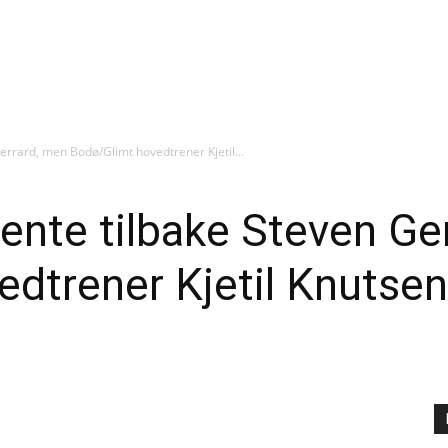
Gerrard, men Bodø/Glimt hovedtrener Kjetil...
 hente tilbake Steven Ge
dtrener Kjetil Knutsen 