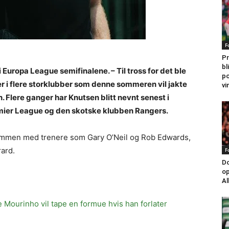
F
Pr
bl
Europa League semifinalene. – Til tross for det ble
po
r i flere storklubber som denne sommeren vil jakte
vi
. Flere ganger har Knutsen blitt nevnt senest i
emier League og den skotske klubben Rangers.
 sammen med trenere som Gary O’Neil og Rob Edwards,
rard.
F
Do
op
Al
 Mourinho vil tape en formue hvis han forlater