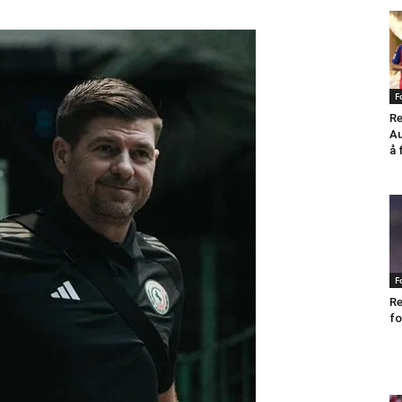
F
Re
Au
å 
F
Re
fo