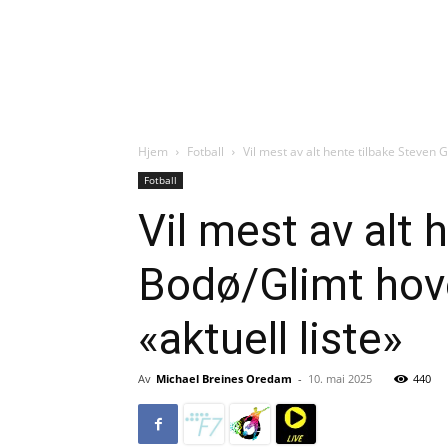
Hjem
Fotball
Vil mest av alt hente tilbake Steven 
Fotball
Vil mest av alt
Bodø/Glimt hove
«aktuell liste»
Av
Michael Breines Oredam
-
10. mai 2025
440