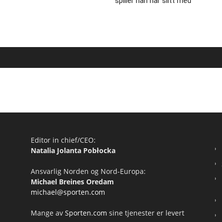
spiller han har slitt med
Editor in chief/CEO:
Natalia Jolanta Pobłocka
Ansvarlig Norden og Nord-Europa:
Michael Breines Oredam
michael@sporten.com
Mange av
Sporten.com
sine tjenester er levert