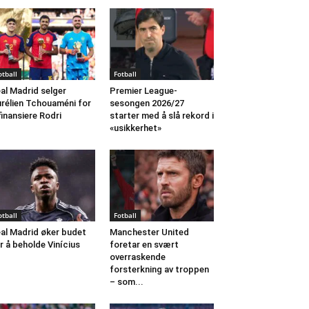
otball
Fotball
al Madrid selger
Premier League-
rélien Tchouaméni for
sesongen 2026/27
finansiere Rodri
starter med å slå rekord i
«usikkerhet»
otball
Fotball
al Madrid øker budet
Manchester United
r å beholde Vinícius
foretar en svært
overraskende
forsterkning av troppen
– som...