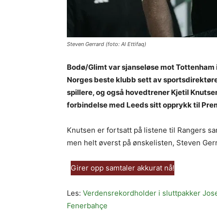
Steven Gerrard (foto: Al Ettifaq)
Bodø/Glimt var sjanseløse mot Tottenham i 
Norges beste klubb sett av sportsdirektøre
spillere, og også hovedtrener Kjetil Knutsen
forbindelse med Leeds sitt opprykk til Pr
Knutsen er fortsatt på listene til Rangers
men helt øverst på ønskelisten, Steven Ger
Girer opp samtaler akkurat nå!
Les:
Verdensrekordholder i sluttpakker Jose
Fenerbahçe