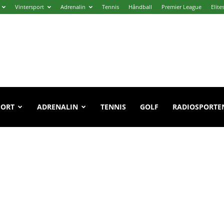
Vintersport
Adrenalin
Tennis
Håndball
Premier League
Elite
PORT
ADRENALIN
TENNIS
GOLF
RADIOSPORTE