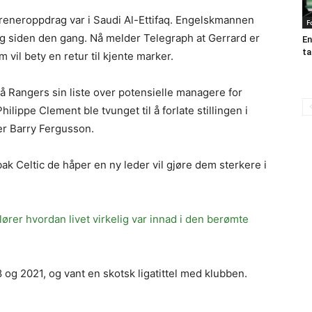
reneroppdrag var i Saudi Al-Ettifaq. Engelskmannen
F
dig siden den gang. Nå melder Telegraph at Gerrard er
En
ta
 vil bety en retur til kjente marker.
på Rangers sin liste over potensielle managere for
lippe Clement ble tvunget til å forlate stillingen i
ger Barry Fergusson.
k Celtic de håper en ny leder vil gjøre dem sterkere i
rer hvordan livet virkelig var innad i den berømte
og 2021, og vant en skotsk ligatittel med klubben.