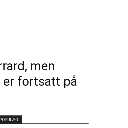
rrard, men
er fortsatt på
POPULÆR