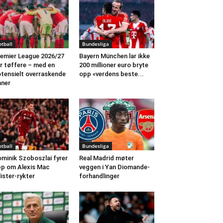
otball
Bundesliga
emier League 2026/27
Bayern München lar ikke
ir tøffere – med en
200 millioner euro bryte
tensielt overraskende
opp «verdens beste...
nner
otball
Bundesliga
minik Szoboszlai fyrer
Real Madrid møter
p om Alexis Mac
veggen i Yan Diomande-
lister-rykter
forhandlinger