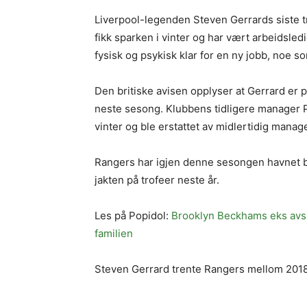
Liverpool-legenden Steven Gerrards siste t
fikk sparken i vinter og har vært arbeidsle
fysisk og psykisk klar for en ny jobb, noe som
Den britiske avisen opplyser at Gerrard er 
neste sesong. Klubbens tidligere manager Phi
vinter og ble erstattet av midlertidig mana
Rangers har igjen denne sesongen havnet ba
jakten på trofeer neste år.
Les på Popidol:
Brooklyn Beckhams eks avslø
familien
Steven Gerrard trente Rangers mellom 2018 