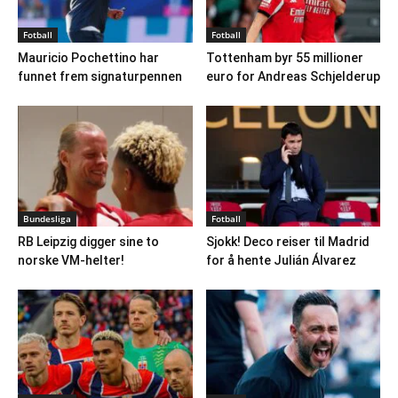
Fotball
Fotball
Mauricio Pochettino har
Tottenham byr 55 millioner
funnet frem signaturpennen
euro for Andreas Schjelderup
Bundesliga
Fotball
RB Leipzig digger sine to
Sjokk! Deco reiser til Madrid
norske VM-helter!
for å hente Julián Álvarez