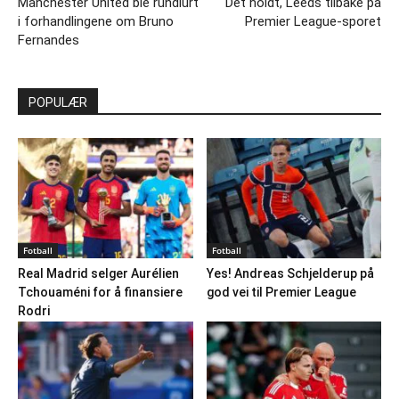
Manchester United ble rundlurt
Det holdt, Leeds tilbake på
i forhandlingene om Bruno
Premier League-sporet
Fernandes
POPULÆR
Fotball
Fotball
Real Madrid selger Aurélien
Yes! Andreas Schjelderup på
Tchouaméni for å finansiere
god vei til Premier League
Rodri