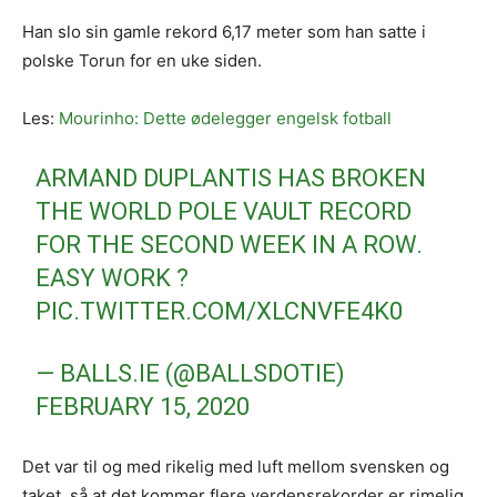
Han slo sin gamle rekord 6,17 meter som han satte i
polske Torun for en uke siden.
Les:
Mourinho: Dette ødelegger engelsk fotball
ARMAND DUPLANTIS HAS BROKEN
THE WORLD POLE VAULT RECORD
FOR THE SECOND WEEK IN A ROW.
EASY WORK ?
PIC.TWITTER.COM/XLCNVFE4K0
— BALLS.IE (@BALLSDOTIE)
FEBRUARY 15, 2020
Det var til og med rikelig med luft mellom svensken og
taket, så at det kommer flere verdensrekorder er rimelig