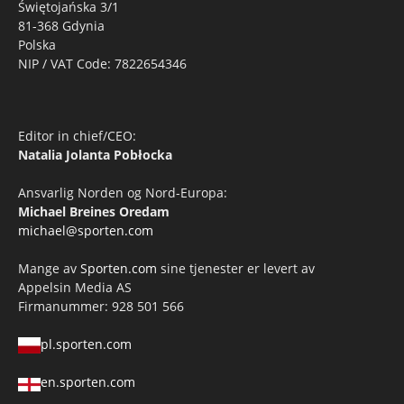
Świętojańska 3/1
81-368 Gdynia
Polska
NIP / VAT Code: 7822654346
Editor in chief/CEO:
Natalia Jolanta Pobłocka
Ansvarlig Norden og Nord-Europa:
Michael Breines Oredam
michael@sporten.com
Mange av
Sporten.com
sine tjenester er levert av
Appelsin Media AS
Firmanummer: 928 501 566
pl.sporten.com
en.sporten.com