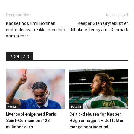
Forrige artikkel
Neste artikkel
Kaoset hos Emil Bohinen
Keeper Sten Grytebust er
endte dessverre ikke med Pirlo
tilbake etter syv år i Danmark
som trener
POPULÆR
Fotball
Fotball
Liverpool enige med Paris
Celtic-debuten for Kasper
Saint-Germain om 128
Høgh unnagjort – det lukter
millioner euro
mange scoringer på...