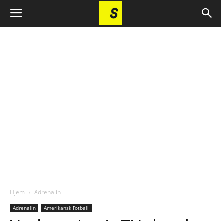
Hjem
Adrenalin
Adrenalin
Amerikansk Fotball