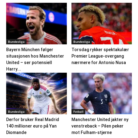
Bundesliga
Bundesliga
Bayern München følger
Torsdag rykker spektakulær
situasjonen hos Manchester
Premier League-overgang
United – ser potensiell
nærmere for Antonio Nusa
Harry...
Bundesliga
Fotball
Derfor bruker Real Madrid
Manchester United jakter ny
140 millioner euro på Yan
venstreback – Pilen peker
Diomande
mot Fulham-stjerne