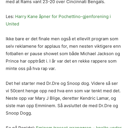
med at Rams vant 23-20 over Cincinnati Bengals.
Les:
Harry Kane åpner for Pochettino-gjenforening i
United
Ikke bare er det finale men også et ellevilt program som
selv reklamene for applaus for, men nesten viktigere enn
fotballen er pause showet som både Michael Jackson og
Prince har opptrådt i. I år var det en rekke rappere som
minte oss på hva rap var.
Det hel starter med Dr.Dre og Snoop dog. Videre så ser
vi 50cent henge opp ned hva enn som var tenkt med det.
Neste opp var Mary J Blige, deretter Kendric Lamar, og
siste man opp Emminem. Så avsluttet de med Dr.Dre og
Snoop Dogg.
Se på Popidol:
Eminem trosset arrangøren – knelte under