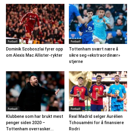
Fotball
Fotball
Dominik Szoboszlai fyrer opp
Tottenham svært nære å
om Alexis Mac Allister-rykter
sikre seg «ekstraordinær»
stjerne
Fotball
Fotball
Klubbene som har brukt mest
Real Madrid selger Aurélien
penger siden 2020 –
Tchouaméni for å finansiere
Tottenham overrasker...
Rodri