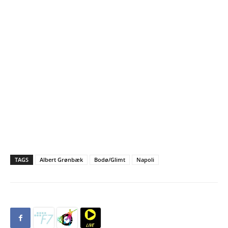
TAGS
Albert Grønbæk
Bodø/Glimt
Napoli