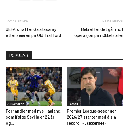
Forrige artikkel
Neste artikkel
UEFA straffer Galatasaray
Bekrefter det går mot
etter seieren på Old Trafford
operasjon på nøkkelspiller
POPULÆR
Allsvenskan
Fotball
Forhandler med nye Haaland,
Premier League-sesongen
som ifølge Sevilla er 22 år
2026/27 starter med å slå
og...
rekord i «usikkerhet»