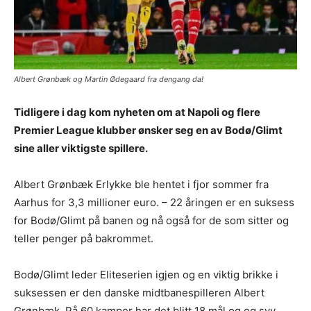
Albert Grønbæk og Martin Ødegaard fra dengang da!
Tidligere i dag kom nyheten om at Napoli og flere
Premier League klubber ønsker seg en av Bodø/Glimt
sine aller viktigste spillere.
Albert Grønbæk Erlykke ble hentet i fjor sommer fra
Aarhus for 3,3 millioner euro. – 22 åringen er en suksess
for Bodø/Glimt på banen og nå også for de som sitter og
teller penger på bakrommet.
Bodø/Glimt leder Eliteserien igjen og en viktig brikke i
suksessen er den danske midtbanespilleren Albert
Grønbæk. På 60 kamper har det blitt 18 mål og og syv