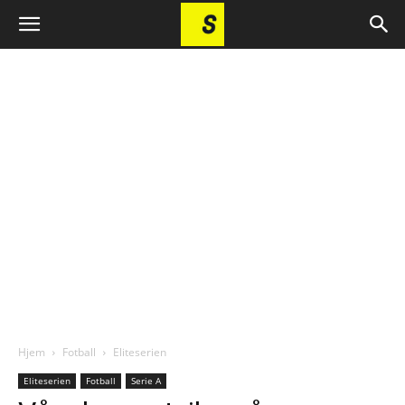
Hjem
Fotball
Eliteserien
Eliteserien
Fotball
Serie A