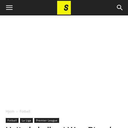
Hjem
Fotball
Fotball
La Liga
Premier League