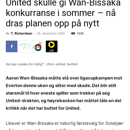
United skulle gi Wan-Bissaka
konkurranse i sommer – nå
dras planen opp på nytt
Av
T. Richardson
-
26. desember 2020
1636
Ga opp Lukaku for tidlig? . (foto: united, twitter)
Aaron Wan-Bissaka måtte stå over ligacupkampen mot
Everton denne uken og sliter med skade. Det blir stilt
størsmål til hver eneste spiller som trekker på seg
United-drakten, og høyrebacken har måttet tåle en del
kritikk når det har buttet for United.
Likevel er Wan-Bissaka et naturlig førstevalg for Solskjær