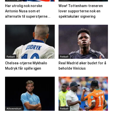
Har utrolig nok norske
Wow! Tottenham-treneren
Antonio Nusa som et
lover supporterne nok en
alternativ til superstjerne...
spektakulær signering
Fotball
Fotball
Chelsea-stjerne Mykhailo
Real Madrid øker budet for å
Mudryk får spille igjen
beholde Vinícius
Allsvenskan
Fotball