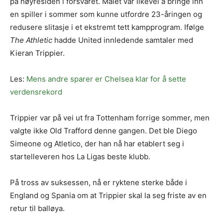
på høyresiden i forsvaret. Målet var likevel å bringe inn
en spiller i sommer som kunne utfordre 23-åringen og
redusere slitasje i et ekstremt tett kampprogram. Ifølge
The Athletic
hadde United innledende samtaler med
Kieran Trippier.
Les:
Mens andre sparer er Chelsea klar for å sette
verdensrekord
Trippier var på vei ut fra Tottenham forrige sommer, men
valgte ikke Old Trafford denne gangen. Det ble Diego
Simeone og Atletico, der han nå har etablert seg i
startelleveren hos La Ligas beste klubb.
På tross av suksessen, nå er ryktene sterke både i
England og Spania om at Trippier skal la seg friste av en
retur til balløya.