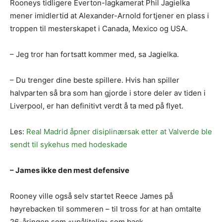
Rooneys tidligere Everton-lagkamerat Phil Jagielka
mener imidlertid at Alexander-Arnold fortjener en plass i
troppen til mesterskapet i Canada, Mexico og USA.
– Jeg tror han fortsatt kommer med, sa Jagielka.
– Du trenger dine beste spillere. Hvis han spiller
halvparten så bra som han gjorde i store deler av tiden i
Liverpool, er han definitivt verdt å ta med på flyet.
Les:
Real Madrid åpner disiplinærsak etter at Valverde ble
sendt til sykehus med hodeskade
– James ikke den mest defensive
Rooney ville også selv startet Reece James på
høyrebacken til sommeren – til tross for at han omtalte
26-åringen som «upålitelig» som back.