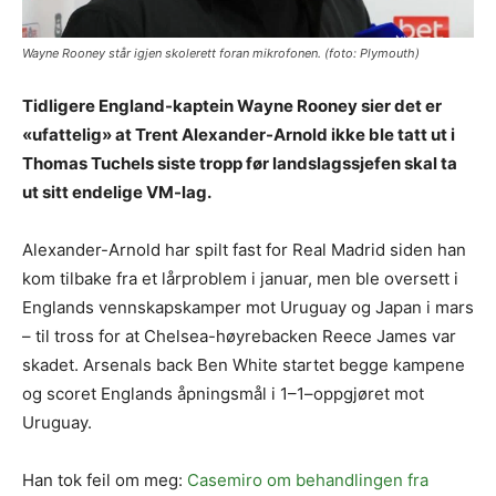
Wayne Rooney står igjen skolerett foran mikrofonen. (foto: Plymouth)
Tidligere England-kaptein Wayne Rooney sier det er
«ufattelig» at Trent Alexander-Arnold ikke ble tatt ut i
Thomas Tuchels siste tropp før landslagssjefen skal ta
ut sitt endelige VM-lag.
Alexander-Arnold har spilt fast for Real Madrid siden han
kom tilbake fra et lårproblem i januar, men ble oversett i
Englands vennskapskamper mot Uruguay og Japan i mars
– til tross for at Chelsea-høyrebacken Reece James var
skadet. Arsenals back Ben White startet begge kampene
og scoret Englands åpningsmål i 1–1–oppgjøret mot
Uruguay.
Han tok feil om meg:
Casemiro om behandlingen fra