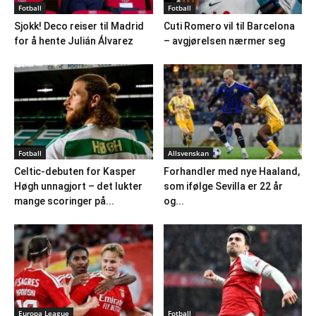
Fotball
Fotball
Sjokk! Deco reiser til Madrid
Cuti Romero vil til Barcelona
for å hente Julián Álvarez
– avgjørelsen nærmer seg
Fotball
Allsvenskan
Celtic-debuten for Kasper
Forhandler med nye Haaland,
Høgh unnagjort – det lukter
som ifølge Sevilla er 22 år
mange scoringer på...
og...
Europa League
Fotball