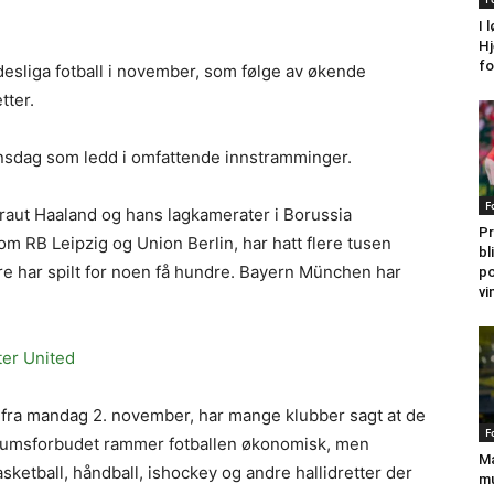
I 
Hj
fo
ndesliga fotball i november, som følge av økende
tter.
onsdag som ledd i omfattende innstramminger.
F
 Braut Haaland og hans lagkamerater i Borussia
Pr
 RB Leipzig og Union Berlin, har hatt flere tusen
bl
e har spilt for noen få hundre. Bayern München har
po
vi
ter United
t fra mandag 2. november, har mange klubber sagt at de
F
blikumsforbudet rammer fotballen økonomisk, men
Ma
basketball, håndball, ishockey og andre hallidretter der
mu