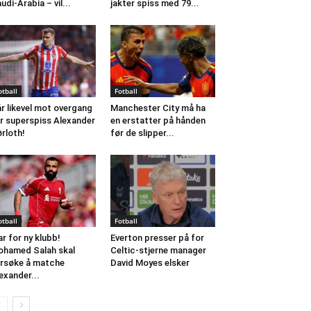
udi-Arabia – vil...
jakter spiss med 79...
otball
Fotball
r likevel mot overgang
Manchester City må ha
r superspiss Alexander
en erstatter på hånden
rloth!
før de slipper...
otball
Fotball
ar for ny klubb!
Everton presser på for
hamed Salah skal
Celtic-stjerne manager
rsøke å matche
David Moyes elsker
exander...