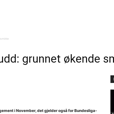
smitte
udd: grunnet økende s
angement i November, det gjelder også for Bundesliga-
F