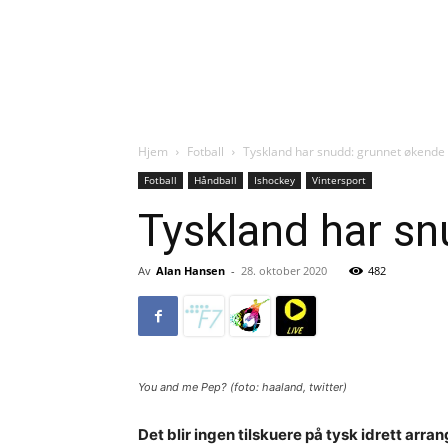
Hjem
Fotball
Tyskland har snudd: grunnet økende 
Fotball
Håndball
Ishockey
Vintersport
Tyskland har sn
Av
Alan Hansen
-
28. oktober 2020
482
You and me Pep? (foto: haaland, twitter)
Det blir ingen tilskuere på tysk idrett arr