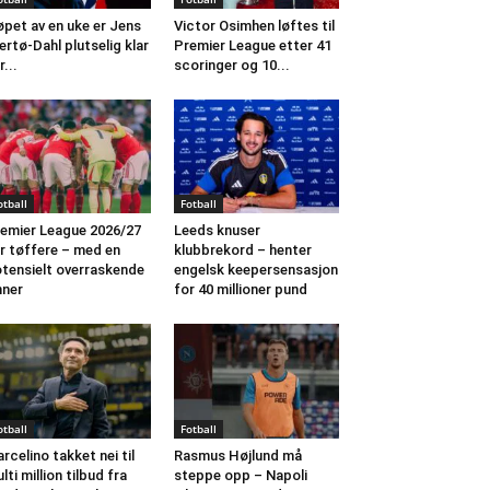
løpet av en uke er Jens
Victor Osimhen løftes til
ertø-Dahl plutselig klar
Premier League etter 41
r...
scoringer og 10...
otball
Fotball
emier League 2026/27
Leeds knuser
ir tøffere – med en
klubbrekord – henter
tensielt overraskende
engelsk keepersensasjon
nner
for 40 millioner pund
otball
Fotball
rcelino takket nei til
Rasmus Højlund må
lti million tilbud fra
steppe opp – Napoli