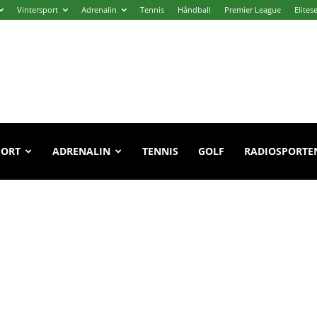
Vintersport
Adrenalin
Tennis
Håndball
Premier League
Elites
PORT
ADRENALIN
TENNIS
GOLF
RADIOSPORTE