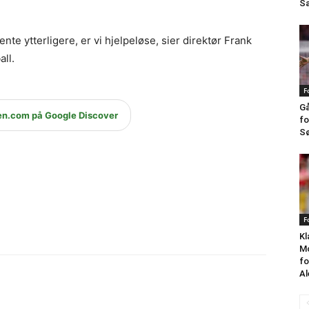
Sa
ente ytterligere, er vi hjelpeløse, sier direktør Frank
ll.
F
Gå
en.com på Google Discover
fo
Sø
F
Kl
Mo
fo
Al