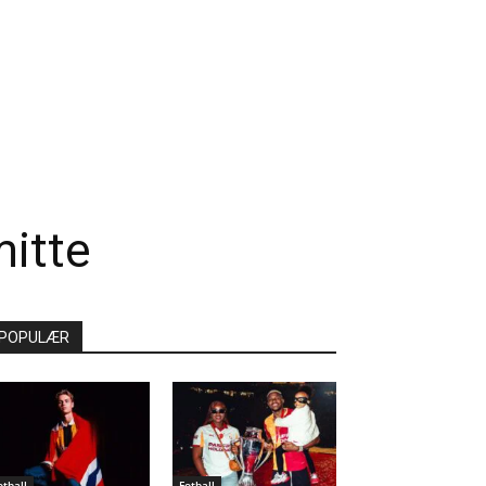
mitte
POPULÆR
otball
Fotball