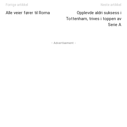
Forrige artikkel
Neste artikkel
Alle veier fører til Roma
Opplevde aldri suksess i
Tottenham, trives i toppen av
Serie A
- Advertisement -
Unai Emery «Vi trenger en spiller som Granit