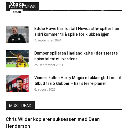
Xhaka»
LATEST NEWS
Michael Breines Oredam
-
9. november 2019
0
Fotball
Eddie Howe har fortalt Newcastle-spiller han
aldri kommer til å spille for klubben igjen
7. september 2024
Dumper spilleren Haaland kalte «det største
spisstalentet i verden»
25. september 2023
Vinnerskallen Harry Maguire takker glatt nei til
tilbud fra 5 klubber – har større planer
6. august 2025
MUST READ
Chris Wilder kopierer suksessen med Dean
Henderson