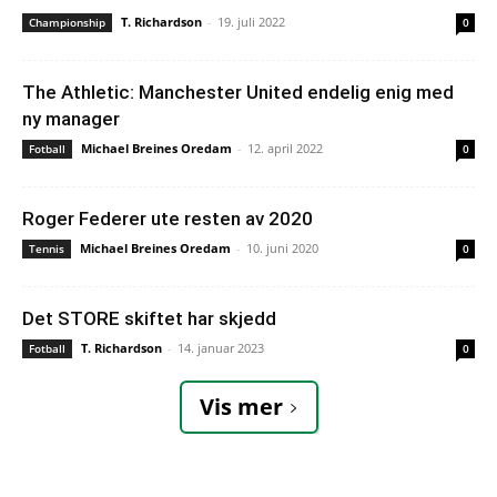
T. Richardson
-
19. juli 2022
Championship
0
The Athletic: Manchester United endelig enig med
ny manager
Michael Breines Oredam
-
12. april 2022
Fotball
0
Roger Federer ute resten av 2020
Michael Breines Oredam
-
10. juni 2020
Tennis
0
Det STORE skiftet har skjedd
T. Richardson
-
14. januar 2023
Fotball
0
Vis mer