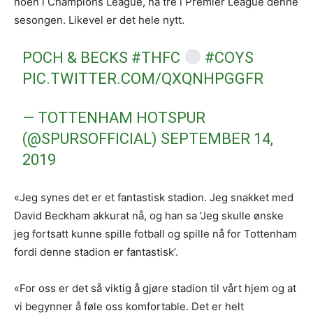
noen i Champions League, nå tre i Premier League denne
sesongen. Likevel er det hele nytt.
POCH & BECKS
#THFC
#COYS
PIC.TWITTER.COM/QXQNHPGGFR
— TOTTENHAM HOTSPUR
(@SPURSOFFICIAL)
SEPTEMBER 14,
2019
«Jeg synes det er et fantastisk stadion. Jeg snakket med
David Beckham akkurat nå, og han sa ‘Jeg skulle ønske
jeg fortsatt kunne spille fotball og spille nå for Tottenham
fordi denne stadion er fantastisk’.
«For oss er det så viktig å gjøre stadion til vårt hjem og at
vi begynner å føle oss komfortable. Det er helt