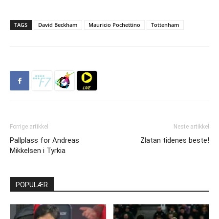
TAGS
David Beckham
Mauricio Pochettino
Tottenham
Forrige artikkel
Neste artikkel
Pallplass for Andreas
Zlatan tidenes beste!
Mikkelsen i Tyrkia
POPULÆR