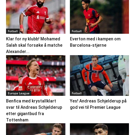
Fotball
Fotball
Klar for ny klubb! Mohamed
Everton med i kampen om
Salah skal forsøke å matche
Barcelona-stjerne
Alexander...
Europa League
Fotball
Benfica med krystallklart
Yes! Andreas Schjelderup på
svar til Andreas Schjelderup
god vei til Premier League
etter gigantbud fra
Tottenham