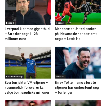
Fotball
Fotball
Liverpool klar med gigantbud
Manchester United banker
– Strekker seg til 128
på: Newcastle har bestemt
millioner euro
seg om Lewis Hall
Championship
Fotball
Everton jakter VM-stjerne –
En av Tottenhams største
«bunnsolid» forsvarer kan
stjerner har ombestemt seg
velge bort saudiske millioner
– forlenger!