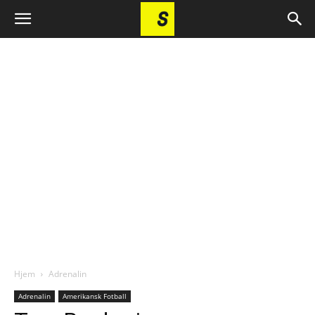
Hjem
Adrenalin
Adrenalin
Amerikansk Fotball