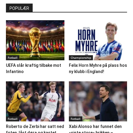
POPULÆR
Fotball
Championship
UEFA slår kraftig tilbake mot
Felix Horn Myhre på plass hos
Infantino
ny klubb i England!
Fotball
Fotball
Roberto de Zerbi har satt ned
Xabi Alonso har funnet den
foten, låst døra og kastet...
«siste store» brikken –