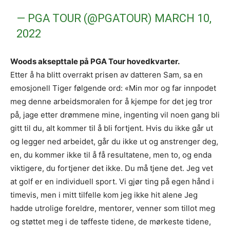
— PGA TOUR (@PGATOUR)
MARCH 10,
2022
Woods aksepttale på PGA Tour hovedkvarter.
Etter å ha blitt overrakt prisen av datteren Sam, sa en
emosjonell Tiger følgende ord: «Min mor og far innpodet
meg denne arbeidsmoralen for å kjempe for det jeg tror
på, jage etter drømmene mine, ingenting vil noen gang bli
gitt til du, alt kommer til å bli fortjent. Hvis du ikke går ut
og legger ned arbeidet, går du ikke ut og anstrenger deg,
en, du kommer ikke til å få resultatene, men to, og enda
viktigere, du fortjener det ikke. Du må tjene det. Jeg vet
at golf er en individuell sport. Vi gjør ting på egen hånd i
timevis, men i mitt tilfelle kom jeg ikke hit alene Jeg
hadde utrolige foreldre, mentorer, venner som tillot meg
og støttet meg i de tøffeste tidene, de mørkeste tidene,