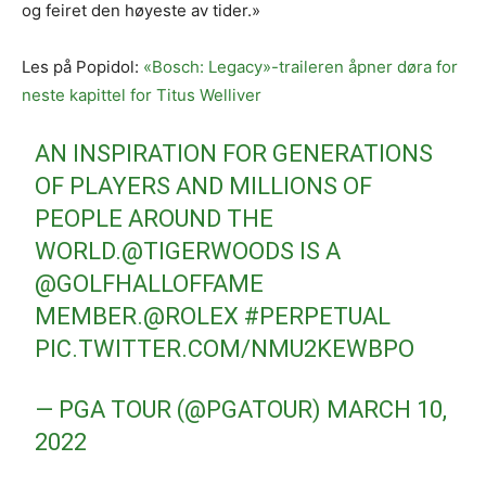
og feiret den høyeste av tider.»
Les på Popidol:
«Bosch: Legacy»-traileren åpner døra for
neste kapittel for Titus Welliver
AN INSPIRATION FOR GENERATIONS
OF PLAYERS AND MILLIONS OF
PEOPLE AROUND THE
WORLD.
@TIGERWOODS
IS A
@GOLFHALLOFFAME
MEMBER.
@ROLEX
#PERPETUAL
PIC.TWITTER.COM/NMU2KEWBPO
— PGA TOUR (@PGATOUR)
MARCH 10,
2022