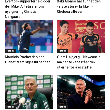
Everton-supporterne digger
Xabi Alonso har funnet den
det Mikel Arteta sier om
«siste store» brikken –
nysignering Christian
Chelsea utløser...
Nørgaard
Fotball
Fotball
Mauricio Pochettino har
Glem Højbjerg – Newcastle
funnet frem signaturpennen
må hente «enestående»
stjerne for å erstatte...
Fotball
Fotball