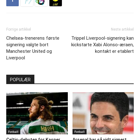
Forrige artikkel
Neste artikkel
Chelsea-trenerens første
Trippel Liverpool-signering kan
signering valgte bort
kickstarte Xabi Alonso-æraen,
Manchester United og
kontakt er etablert
Liverpool
POPULÆR
Fotball
Fotball
Celtic-debuten for Kasper
Arsenal har så vidt signert