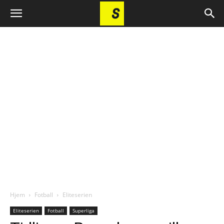
Hjem
Fotball
Eliteserien
Eliteserien
Fotball
Superliga