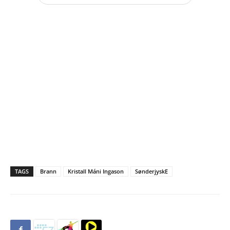
TAGS
Brann
Kristall Máni Ingason
SønderjyskE