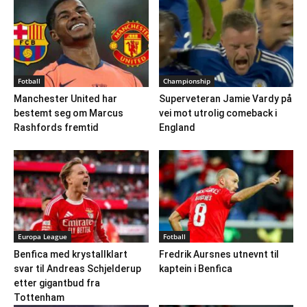
Fotball
Championship
Manchester United har
Superveteran Jamie Vardy på
bestemt seg om Marcus
vei mot utrolig comeback i
Rashfords fremtid
England
Europa League
Fotball
Benfica med krystallklart
Fredrik Aursnes utnevnt til
svar til Andreas Schjelderup
kaptein i Benfica
etter gigantbud fra
Tottenham