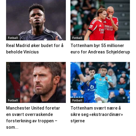
Fotball
Fotball
Real Madrid øker budet for å
Tottenham byr 55 millioner
beholde Vinícius
euro for Andreas Schjelderup
Fotball
Fotball
Manchester United foretar
Tottenham svært nære å
en svært overraskende
sikre seg «ekstraordinær»
forsterkning av troppen –
stjerne
som...