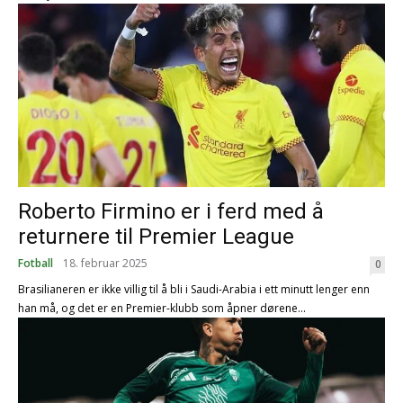
Roberto Firmino er i ferd med å
returnere til Premier League
Fotball
18. februar 2025
0
Brasilianeren er ikke villig til å bli i Saudi-Arabia i ett minutt lenger enn
han må, og det er en Premier-klubb som åpner dørene...