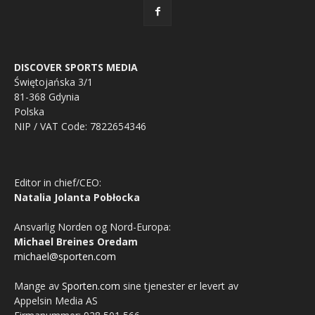
DISCOVER SPORTS MEDIA
Świętojańska 3/1
81-368 Gdynia
Polska
NIP / VAT Code: 7822654346
Editor in chief/CEO:
Natalia Jolanta Pobłocka
Ansvarlig Norden og Nord-Europa:
Michael Breines Oredam
michael@sporten.com
Mange av
Sporten.com
sine tjenester er levert av
Appelsin Media AS