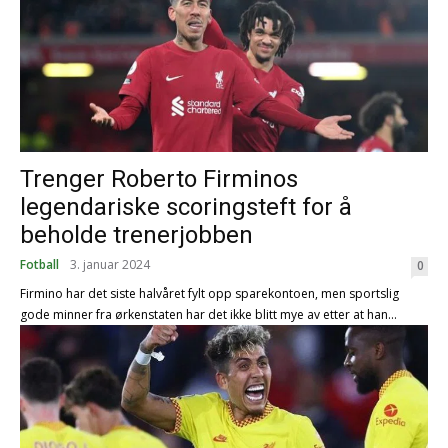
Trenger Roberto Firminos
legendariske scoringsteft for å
beholde trenerjobben
Fotball
3. januar 2024
0
Firmino har det siste halvåret fylt opp sparekontoen, men sportslig
gode minner fra ørkenstaten har det ikke blitt mye av etter at han...