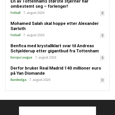
En av Tottenhams største stjerner har
ombestemt seg – forlenger!
Fotball
7. august 2026
0
Mohamed Salah skal hoppe etter Alexander
Sørloth
Fotball
7. august 2026
0
Benfica med krystallklart svar til Andreas
Schjelderup etter gigantbud fra Tottenham
Europa League
7. august 2026
0
Derfor bruker Real Madrid 140 millioner euro
på Yan Diomande
Bundesliga
7. august 2026
0