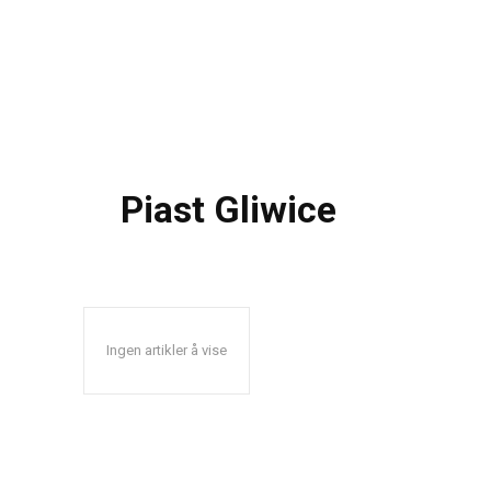
Piast Gliwice
Ingen artikler å vise