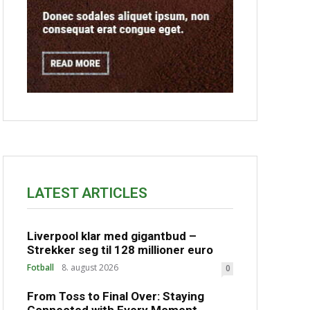
LATEST ARTICLES
Liverpool klar med gigantbud –
Strekker seg til 128 millioner euro
Fotball
8. august 2026
0
From Toss to Final Over: Staying