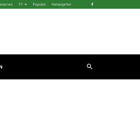
teserien
F7
Popidol
Helsesjefen
N