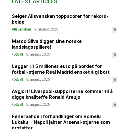
LATEST ARTICLES
Selger Allsvenskan toppscorer for rekord-
beløp
Allsvenskan
9. august 2026
0
Marco Silva digger sine norske
landslagsspillere!
Fotball
9. august 2026
0
Legger 115 millioner euro på bordet for
fotball-stjerne Real Madrid ønsket å gi bort
Fotball
9. august 2026
0
Avgjort! Liverpool-supporterne kommer til å
digge knalltøffe Ronald Araujo
Fotball
9. august 2026
0
Fenerbahce i forhandlinger om Romelu
Lukaku – Napoli jakter Arsenal-stjerne som
erstatter