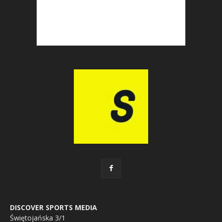
DISCOVER SPORTS MEDIA
Świętojańska 3/1