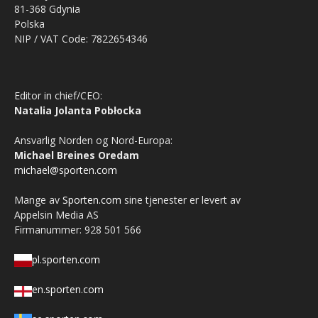
81-368 Gdynia
Polska
NIP / VAT Code: 7822654346
Editor in chief/CEO:
Natalia Jolanta Pobłocka
Ansvarlig Norden og Nord-Europa:
Michael Breines Oredam
michael@sporten.com
Mange av
Sporten.com
sine tjenester er levert av
Appelsin Media AS
Firmanummer: 928 501 566
pl.sporten.com
en.sporten.com