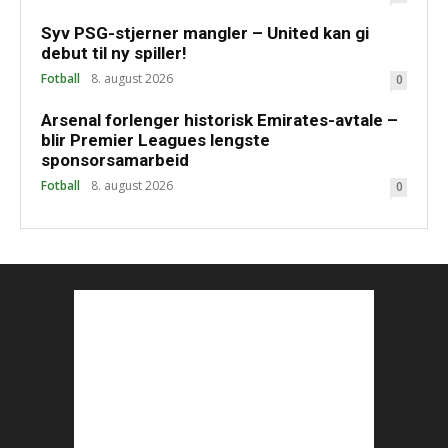
Syv PSG-stjerner mangler – United kan gi
debut til ny spiller!
Fotball
8. august 2026
0
Arsenal forlenger historisk Emirates-avtale –
blir Premier Leagues lengste
sponsorsamarbeid
Fotball
8. august 2026
0