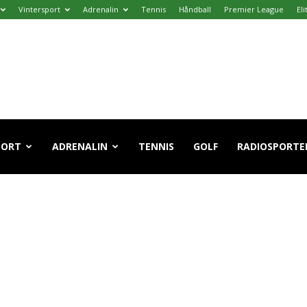
Vintersport
Adrenalin
Tennis
Håndball
Premier League
El
PORT
ADRENALIN
TENNIS
GOLF
RADIOSPORTE