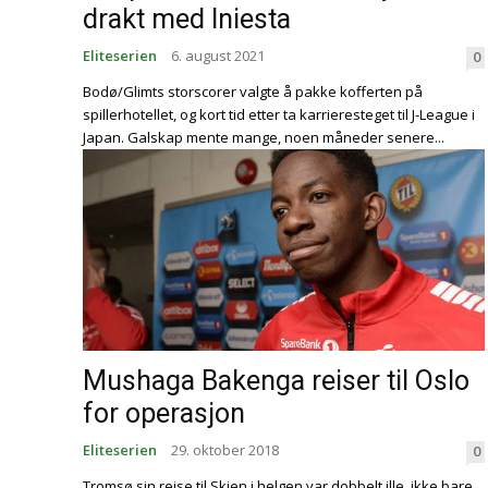
drakt med Iniesta
Eliteserien
6. august 2021
0
Bodø/Glimts storscorer valgte å pakke kofferten på
spillerhotellet, og kort tid etter ta karrieresteget til J-League i
Japan. Galskap mente mange, noen måneder senere...
Mushaga Bakenga reiser til Oslo
for operasjon
Eliteserien
29. oktober 2018
0
Tromsø sin reise til Skien i helgen var dobbelt ille, ikke bare