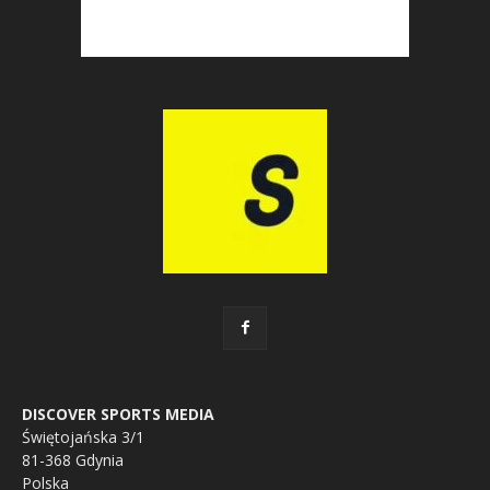
DISCOVER SPORTS MEDIA
Świętojańska 3/1
81-368 Gdynia
Polska