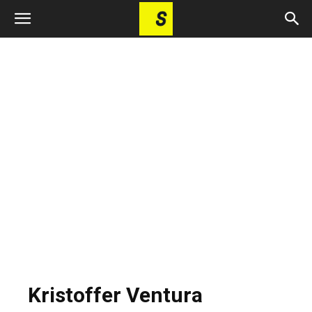
Kristoffer Ventura