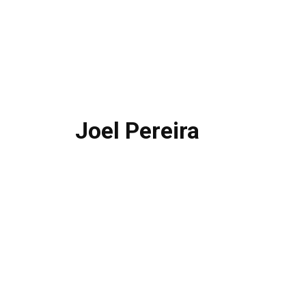
Joel Pereira