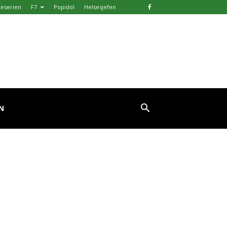
iteserien
F7
Popidol
Helsesjefen
N