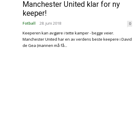
Manchester United klar for ny
keeper!
Fotball
28. juni 2018
0
Keeperen kan avgjøre i tette kamper - begge veier.
Manchester United har en av verdens beste keepere i David
de Gea (mannen må få...