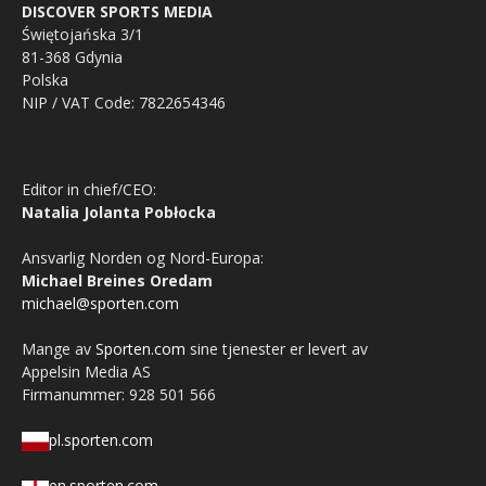
DISCOVER SPORTS MEDIA
Świętojańska 3/1
81-368 Gdynia
Polska
NIP / VAT Code: 7822654346
Editor in chief/CEO:
Natalia Jolanta Pobłocka
Ansvarlig Norden og Nord-Europa:
Michael Breines Oredam
michael@sporten.com
Mange av
Sporten.com
sine tjenester er levert av
Appelsin Media AS
Firmanummer: 928 501 566
pl.sporten.com
en.sporten.com