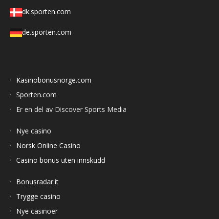
dk.sporten.com
de.sporten.com
Kasinobonusnorge.com
Sporten.com
Er en del av Discover Sports Media
Nye casino
Norsk Online Casino
Casino bonus uten innskudd
Bonusradar.it
Trygge casino
Nye casinoer