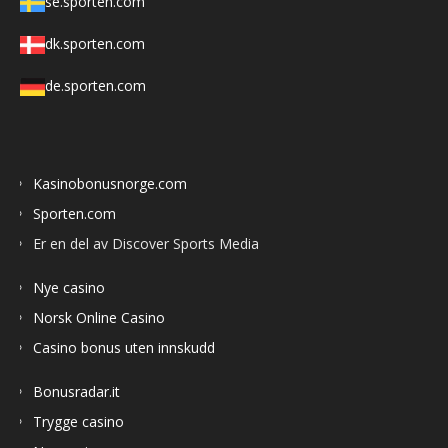
se.sporten.com
dk.sporten.com
de.sporten.com
Kasinobonusnorge.com
Sporten.com
Er en del av Discover Sports Media
Nye casino
Norsk Online Casino
Casino bonus uten innskudd
Bonusradar.it
Trygge casino