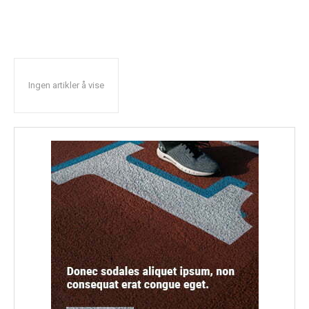
Ingen artikler å vise