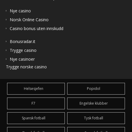
Nye casino
Norsk Online Casino
Casino bonus uten innskudd
Bonusradar.it
Trygge casino
Nye casinoer
Trygge norske casino
Helsesjefen
Popidol
F7
Engelske klubber
Spansk fotball
Tysk fotball