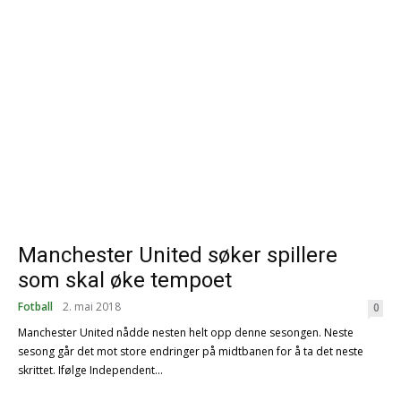
Manchester United søker spillere
som skal øke tempoet
Fotball
2. mai 2018
0
Manchester United nådde nesten helt opp denne sesongen. Neste
sesong går det mot store endringer på midtbanen for å ta det neste
skrittet. Ifølge Independent...