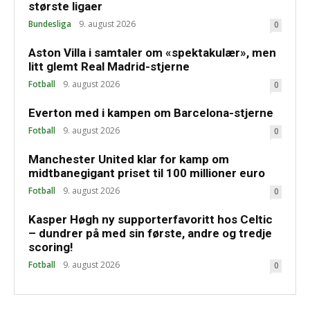
største ligaer
Bundesliga
9. august 2026
0
Aston Villa i samtaler om «spektakulær», men
litt glemt Real Madrid-stjerne
Fotball
9. august 2026
0
Everton med i kampen om Barcelona-stjerne
Fotball
9. august 2026
0
Manchester United klar for kamp om
midtbanegigant priset til 100 millioner euro
Fotball
9. august 2026
0
Kasper Høgh ny supporterfavoritt hos Celtic
– dundrer på med sin første, andre og tredje
scoring!
Fotball
9. august 2026
0