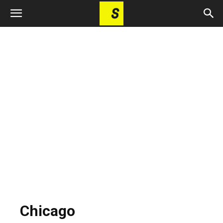
Chicago