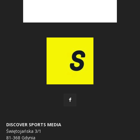
DISCOVER SPORTS MEDIA
Świętojańska 3/1
81-368 Gdynia