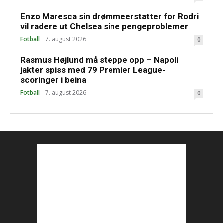
Enzo Maresca sin drømmeerstatter for Rodri
vil radere ut Chelsea sine pengeproblemer
Fotball
7. august 2026
0
Rasmus Højlund må steppe opp – Napoli
jakter spiss med 79 Premier League-
scoringer i beina
Fotball
7. august 2026
0