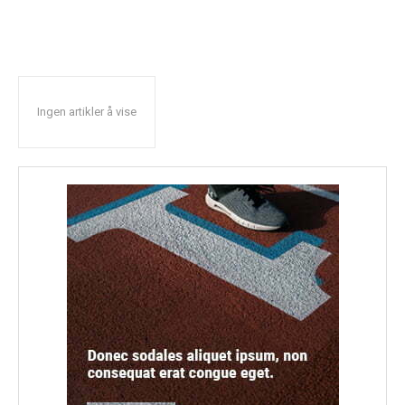
Ingen artikler å vise