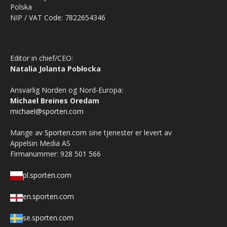
Polska
NIP / VAT Code: 7822654346
Editor in chief/CEO:
Natalia Jolanta Pobłocka
Ansvarlig Norden og Nord-Europa:
Michael Breines Oredam
michael@sporten.com
Mange av
Sporten.com
sine tjenester er levert av
Appelsin Media AS
Firmanummer: 928 501 566
pl.sporten.com
en.sporten.com
se.sporten.com