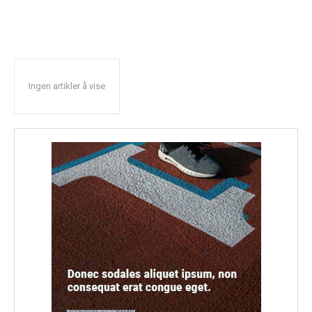
Ingen artikler å vise