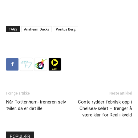
TAGS
Anaheim Ducks
Pontus Berg
Forrige artikkel
Neste artikkel
Når Tottenham-treneren selv
Conte rydder febrilsk opp i
tviler, da er det ille
Chelsea-sølet – trenger å
være klar for Real i kveld
POPULÆR