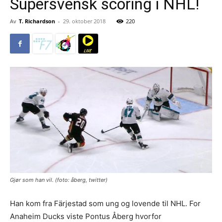
Supersvensk scoring i NHL!
Av
T. Richardson
-
29. oktober 2018
220
Gjør som han vil. (foto: åberg, twitter)
Han kom fra Färjestad som ung og lovende til NHL. For
Anaheim Ducks viste Pontus Åberg hvorfor