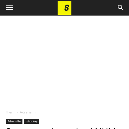
Hjem
Adrenalin
Adrenalin
Ishockey