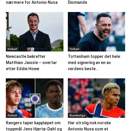
nærmere for Antonio Nusa
Diomande
Fotball
Fotball
Newcastle bekrefter
Tottenham topper det hele
Matthias Jaissle – overtar
med signering av en av
etter Eddie Howe
verdens beste...
Fotball
Bundesliga
Rangers taper kappløpet om
Har utrolig nok norske
toppmål Jens Hjertø-Dahl og
Antonio Nusa som et