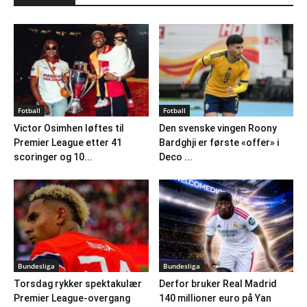
Fotball
Fotball
Victor Osimhen løftes til
Den svenske vingen Roony
Premier League etter 41
Bardghji er første «offer» i
scoringer og 10...
Deco ...
Bundesliga
Bundesliga
Torsdag rykker spektakulær
Derfor bruker Real Madrid
Premier League-overgang
140 millioner euro på Yan