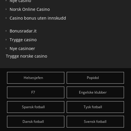
Nye casino
Norsk Online Casino
Casino bonus uten innskudd
Bonusradar.it
Trygge casino
Nye casinoer
Trygge norske casino
Helsesjefen
Popidol
F7
Engelske klubber
Spansk fotball
Tysk fotball
Dansk fotball
Svensk fotball