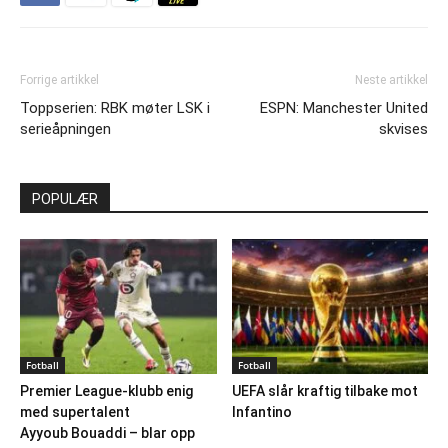
Forrige artikkel
Neste artikkel
Toppserien: RBK møter LSK i
ESPN: Manchester United
serieåpningen
skvises
POPULÆR
Fotball
Fotball
Premier League-klubb enig
UEFA slår kraftig tilbake mot
med supertalent
Infantino
Ayyoub Bouaddi – blar opp