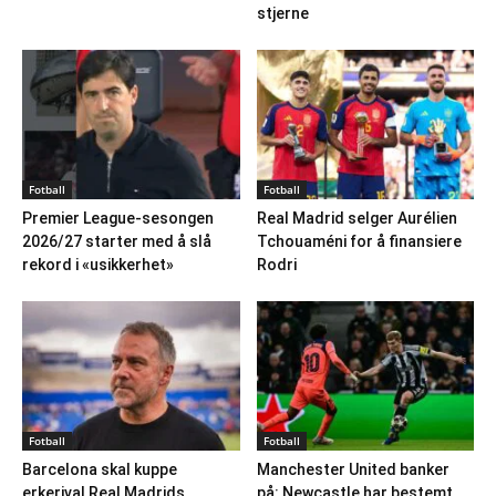
stjerne
Fotball
Fotball
Premier League-sesongen
Real Madrid selger Aurélien
2026/27 starter med å slå
Tchouaméni for å finansiere
rekord i «usikkerhet»
Rodri
Fotball
Fotball
Barcelona skal kuppe
Manchester United banker
erkerival Real Madrids
på: Newcastle har bestemt