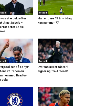
otball
Fotball
wcastle bekrefter
Han er bare 15 år – i dag
tthias Jaissle –
kan nummer 77...
ertar etter Eddie
owe
otball
Fotball
verpool ser på et nytt
Everton sikrer råsterk
fensivt ‘fenomen’
signering fra Arsenal!
mmen med Bradley
rcola