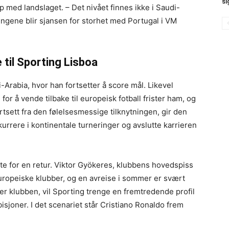
si
p med landslaget. – Det nivået finnes ikke i Saudi-
pengene blir sjansen for storhet med Portugal i VM
 til Sporting Lisboa
i-Arabia, hvor han fortsetter å score mål. Likevel
or å vende tilbake til europeisk fotball frister ham, og
tsett fra den følelsesmessige tilknytningen, gir den
urrere i kontinentale turneringer og avslutte karrieren
tte for en retur. Viktor Gyökeres, klubbens hovedspiss
uropeiske klubber, og en avreise i sommer er svært
er klubben, vil Sporting trenge en fremtredende profil
isjoner. I det scenariet står Cristiano Ronaldo frem