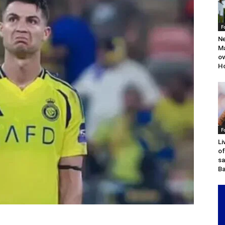
F
Ne
Ma
ov
H
F
Li
of
sa
Ba