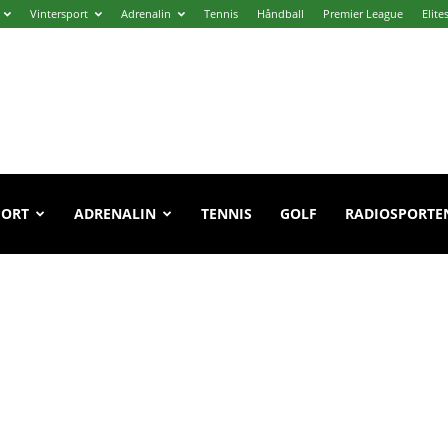
Vintersport
Adrenalin
Tennis
Håndball
Premier League
Elite
PORT
ADRENALIN
TENNIS
GOLF
RADIOSPORTE