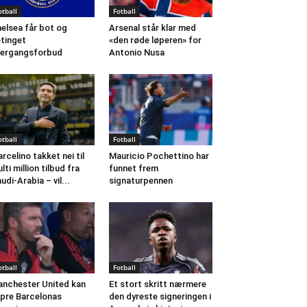
otball
Fotball
elsea får bot og
Arsenal står klar med
tinget
«den røde løperen» for
ergangsforbud
Antonio Nusa
otball
Fotball
rcelino takket nei til
Mauricio Pochettino har
lti million tilbud fra
funnet frem
udi-Arabia – vil...
signaturpennen
otball
Fotball
nchester United kan
Et stort skritt nærmere
pre Barcelonas
den dyreste signeringen i