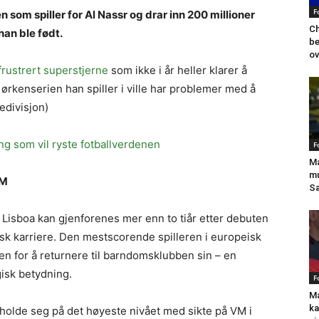
F
 som spiller for Al Nassr og drar inn 200 millioner
Ch
han ble født.
be
ov
frustrert superstjerne
som ikke i år heller klarer å
at ørkenserien han spiller i ville har problemer med å
edivisjon)
ng som vil ryste fotballverdenen
F
Ma
mu
VM
Sa
 Lisboa kan gjenforenes mer enn to tiår etter debuten
k karriere. Den mestscorende spilleren i europeisk
en for å returnere til barndomsklubben sin – en
isk betydning.
F
Ma
ka
tholde seg på det høyeste nivået med sikte på VM i