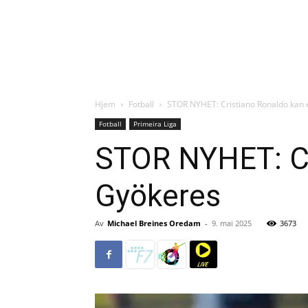
Hjem
Fotball
STOR NYHET: Cristiano Ronaldo kan e
Fotball
Primeira Liga
STOR NYHET: Cri
Gyökeres
Av
Michael Breines Oredam
-
9. mai 2025
3673