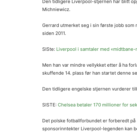
Den tidligere Liverpool-stjernen har blitt o
Michniewicz.
Gerrard utmerket seg i sin første jobb som m
siden 2011.
SISte:
Liverpool i samtaler med «midtbane
Men han var mindre vellykket etter å ha forla
skuffende 14. plass før han startet denne se
Den tidligere engelske stjernen vurderer til
SISTE:
Chelsea betaler 170 millioner for s
Det polske fotballforbundet er forberedt på 
sponsorinntekter Liverpool-legenden kan bet