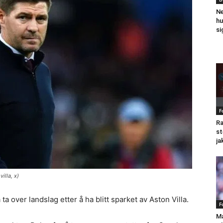
Ne
hu
si
F
Ra
st
ja
illa, x)
a over landslag etter å ha blitt sparket av Aston Villa.
F
Ma