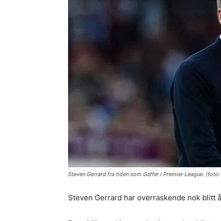
Steven Gerrard fra tiden som Gaffer i Premier League. (foto: v
Steven Gerrard har overraskende nok blitt å t