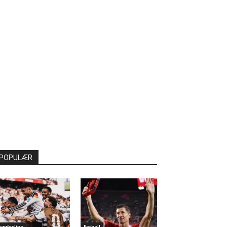
POPULÆR
undesliga
Fotball