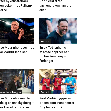
kter ny venstreback –
Rodri erstatter
len peker mot Fulham-
uavhengig om han drar
jerne
eller...
otball
Fotball
sé Mourinho raser mot
En av Tottenhams
al Madrid-ledelsen
største stjerner har
ombestemt seg –
forlenger!
hampions League
Fotball
se Mourinho sendte
Real Madrid rygger av
delig en unnskyldning –
prisen som Manchester
ere tiår etter tidenes...
City har satt på...