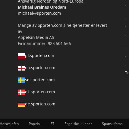
Ansvarlig Norden og Nord-Europa:
Michael Breines Oredam
michael@sporten.com
Mange av
Sporten.com
sine tjenester er levert
av
Appelsin Media AS
Firmanummer: 928 501 566
pl.sporten.com
en.sporten.com
T
se.sporten.com
dk.sporten.com
de.sporten.com
Helsesjefen
Popidol
F7
Engelske klubber
Spansk fotball