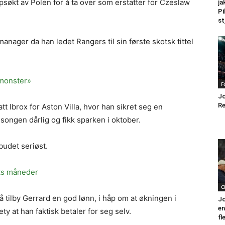
ppsøkt av Polen for å ta over som erstatter for Czeslaw
ja
Pi
st
anager da han ledet Rangers til sin første skotsk tittel
-monster»
F
Jo
Re
tt Ibrox for Aston Villa, hvor han sikret seg en
songen dårlig og fikk sparken i oktober.
budet seriøst.
eks måneder
C
å tilby Gerrard en god lønn, i håp om at økningen i
Jo
en
y at han faktisk betaler for seg selv.
fl