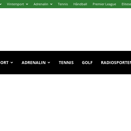
Vintersport
Adrenalin
Tennis
Håndball
Premier League
Elites
PORT
ADRENALIN
TENNIS
GOLF
RADIOSPORTE