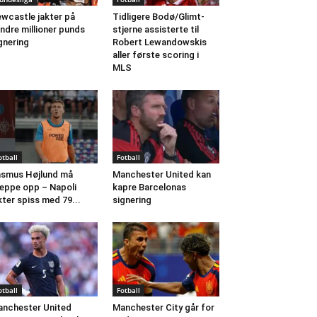
wcastle jakter på
Tidligere Bodø/Glimt-
ndre millioner punds
stjerne assisterte til
gnering
Robert Lewandowskis
aller første scoring i
MLS
otball
Fotball
smus Højlund må
Manchester United kan
eppe opp – Napoli
kapre Barcelonas
kter spiss med 79...
signering
otball
Fotball
nchester United
Manchester City går for