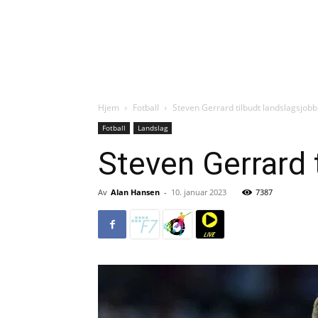
Hjem
Fotball
Steven Gerrard tilbudt landslagsjobb
Fotball
Landslag
Steven Gerrard 
Av
Alan Hansen
-
10. januar 2023
7387