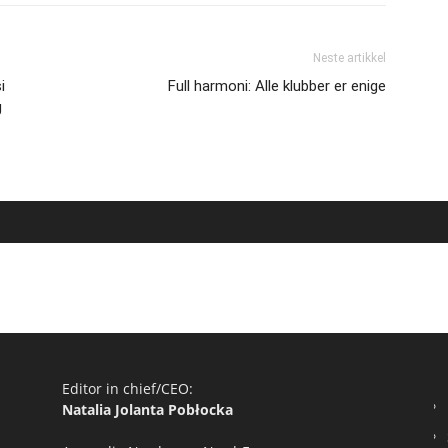
Neste artikkel
i
Full harmoni: Alle klubber er enige
g
Editor in chief/CEO:
Natalia Jolanta Pobłocka