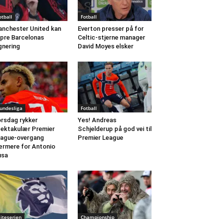
otball
Fotball
nchester United kan
Everton presser på for
pre Barcelonas
Celtic-stjerne manager
gnering
David Moyes elsker
undesliga
Fotball
rsdag rykker
Yes! Andreas
ektakulær Premier
Schjelderup på god vei til
ague-overgang
Premier League
rmere for Antonio
usa
liteserien
Championship