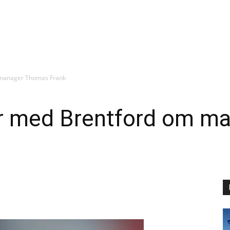
 manager Thomas Frank
er med Brentford om m