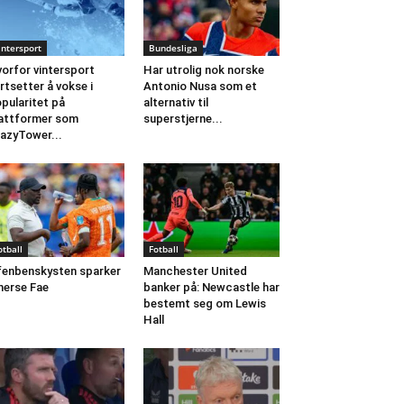
intersport
Bundesliga
orfor vintersport
Har utrolig nok norske
rtsetter å vokse i
Antonio Nusa som et
pularitet på
alternativ til
attformer som
superstjerne...
azyTower...
otball
Fotball
fenbenskysten sparker
Manchester United
erse Fae
banker på: Newcastle har
bestemt seg om Lewis
Hall