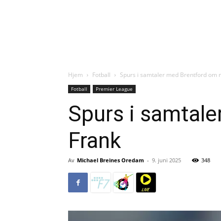
Hjem
Fotball
Spurs i samtaler med Brentford om
Fotball
Premier League
Spurs i samtal
Frank
Av
Michael Breines Oredam
-
9. juni 2025
348