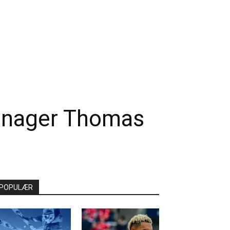
anager Thomas
POPULÆR