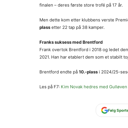
finalen – deres første store trofé på 17 år.
Men dette kom etter klubbens verste Prem
plass
etter 22 tap på 38 kamper.
Franks suksess med Brentford
Frank overtok Brentford i 2018 og ledet de
2021. Han har etablert dem som et stabilt t
Brentford endte på
10.-plass
i 2024/25-seso
Les på F7:
Kim Novak hedres med Gulløven f
Følg Sport