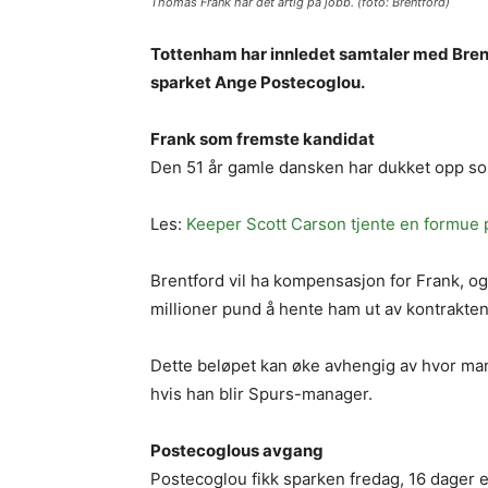
Thomas Frank har det artig på jobb. (foto: Brentford)
Tottenham har innledet samtaler med Bren
sparket Ange Postecoglou.
Frank som fremste kandidat
Den 51 år gamle dansken har dukket opp som
Les:
Keeper Scott Carson tjente en formue 
Brentford vil ha kompensasjon for Frank, og
millioner pund å hente ham ut av kontrakten
Dette beløpet kan øke avhengig av hvor m
hvis han blir Spurs-manager.
Postecoglous avgang
Postecoglou fikk sparken fredag, 16 dager e