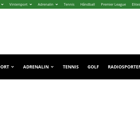
Vintersport
Adrenalin
Tennis
Håndball
Premier League
Elite
PORT
ADRENALIN
TENNIS
GOLF
RADIOSPORTE