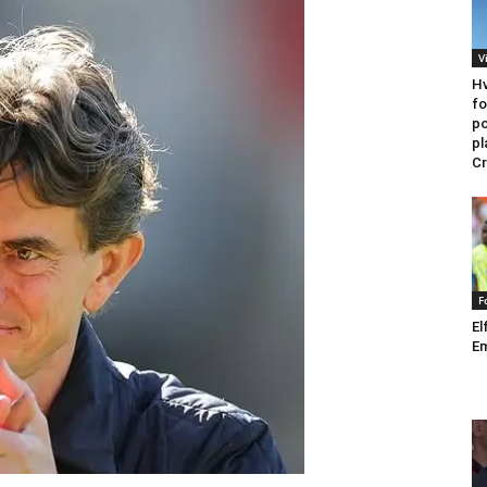
V
Hv
fo
po
pl
Cr
F
El
Em