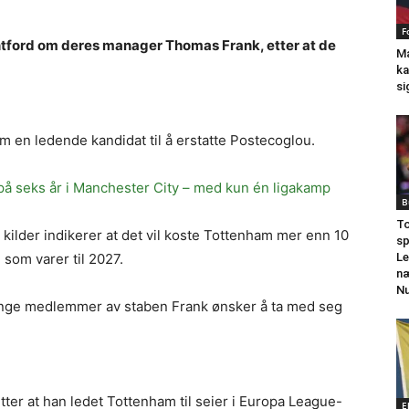
F
tford om deres manager Thomas Frank, etter at de
Ma
ka
si
 en ledende kandidat til å erstatte Postecoglou.
på seks år i Manchester City – med kun én ligakamp
B
To
 kilder indikerer at det vil koste Tottenham mer enn 10
sp
Le
 som varer til 2027.
næ
N
ange medlemmer av staben Frank ønsker å ta med seg
tter at han ledet Tottenham til seier i Europa League-
E