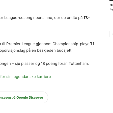
No
Pr
ier League-sesong noensinne, der de endte på
17.-
m til Premier League gjennom Championship-playoff i
oppdivisjonslag på en beskjeden budsjett.
ngen – sju plasser og 18 poeng foran Tottenham.
or sin legendariske karriere
en.com på Google Discover