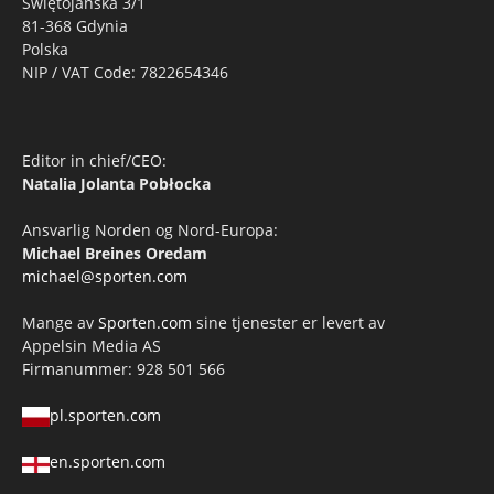
Świętojańska 3/1
81-368 Gdynia
Polska
NIP / VAT Code: 7822654346
Editor in chief/CEO:
Natalia Jolanta Pobłocka
Ansvarlig Norden og Nord-Europa:
Michael Breines Oredam
michael@sporten.com
Mange av
Sporten.com
sine tjenester er levert av
Appelsin Media AS
Firmanummer: 928 501 566
pl.sporten.com
en.sporten.com