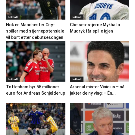
Fotball
Fotball
Nok en Manchester City-
Chelsea-stjerne Mykhailo
spiller med stjernepotensiale
Mudryk får spille igjen
vil bort etter debutsesongen
Fotball
Fotball
Tottenham byr 55 millioner
Arsenal mister Vinicius – nå
euro for Andreas Schjelderup
jakter de ny ving: – Én...