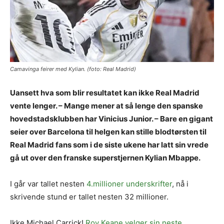
Camavinga feirer med Kylian. (foto: Real Madrid)
Uansett hva som blir resultatet kan ikke Real Madrid
vente lenger. – Mange mener at så lenge den spanske
hovedstadsklubben har Vinicius Junior. – Bare en gigant
seier over Barcelona til helgen kan stille blodtørsten til
Real Madrid fans som i de siste ukene har latt sin vrede
gå ut over den franske superstjernen Kylian Mbappe.
I går var tallet nesten
4.millioner underskrifter
, nå i
skrivende stund er tallet nesten 32 millioner.
Ikke Michael Carrick!
Roy Keane velger sin neste