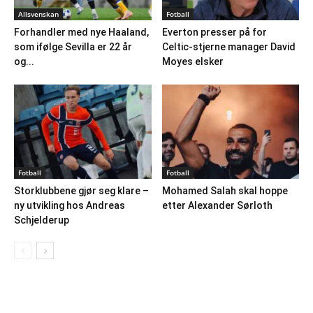
Allsvenskan
Fotball
Forhandler med nye Haaland,
Everton presser på for
som ifølge Sevilla er 22 år
Celtic-stjerne manager David
og...
Moyes elsker
Fotball
Fotball
Storklubbene gjør seg klare –
Mohamed Salah skal hoppe
ny utvikling hos Andreas
etter Alexander Sørloth
Schjelderup