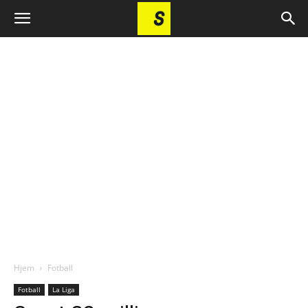
Hjem
Fotball
Fotball
La Liga