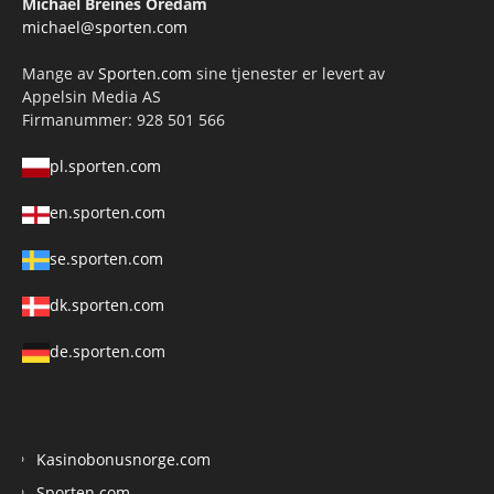
Michael Breines Oredam
michael@sporten.com
Mange av
Sporten.com
sine tjenester er levert av
Appelsin Media AS
Firmanummer: 928 501 566
pl.sporten.com
en.sporten.com
se.sporten.com
dk.sporten.com
de.sporten.com
Kasinobonusnorge.com
Sporten.com