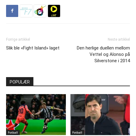
Forrige artikkel
Neste artikkel
Slik ble «Fight Island» laget
Den herlige duellen mellom
Vettel og Alonso på
Silverstone i 2014
POPULÆR
Fotball
Fotball