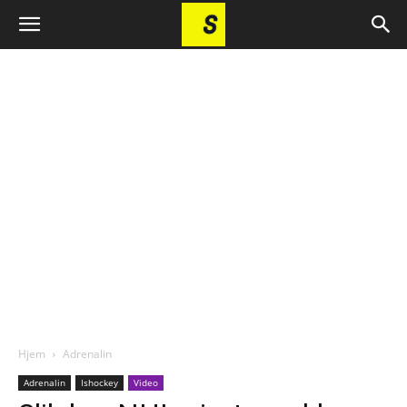
Hjem
Adrenalin
Adrenalin
Ishockey
Video