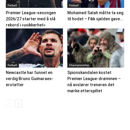
Fotball
Fotball
Premier League-sesongen
Mohamed Salah måtte ta seg
2026/27 starter med å slå
til hodet – Fikk sjelden gave...
rekord i «usikkerhet»
Fotball
Championship
Newcastle har funnet en
Spionskandalen kostet
verdig Bruno Guimaraes-
Premier League-drømmen –
erstatter
nå avslører treneren det
mørke etterspillet