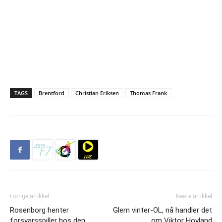
TAGS
Brentford
Christian Eriksen
Thomas Frank
Forrige artikkel
Neste artikkel
Rosenborg henter
Glem vinter-OL, nå handler det
forsvarsspiller hos den
om Viktor Hovland