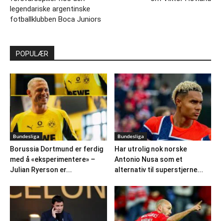
legendariske argentinske
fotballklubben Boca Juniors
POPULÆR
Bundesliga
Bundesliga
Borussia Dortmund er ferdig
Har utrolig nok norske
med å «eksperimentere» –
Antonio Nusa som et
Julian Ryerson er...
alternativ til superstjerne...