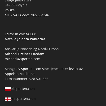
Świętojańska 3/1
81-368 Gdynia
Polska
NIP / VAT Code: 7822654346
Editor in chief/CEO:
Natalia Jolanta Pobłocka
Ansvarlig Norden og Nord-Europa:
Michael Breines Oredam
michael@sporten.com
Mange av
Sporten.com
sine tjenester er levert av
Appelsin Media AS
Firmanummer: 928 501 566
pl.sporten.com
en.sporten.com