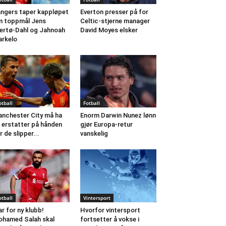
ngers taper kappløpet
Everton presser på for
 toppmål Jens
Celtic-stjerne manager
ertø-Dahl og Jahnoah
David Moyes elsker
rkelo
otball
Fotball
nchester City må ha
Enorm Darwin Nunez lønn
 erstatter på hånden
gjør Europa-retur
r de slipper...
vanskelig
otball
Vintersport
ar for ny klubb!
Hvorfor vintersport
hamed Salah skal
fortsetter å vokse i