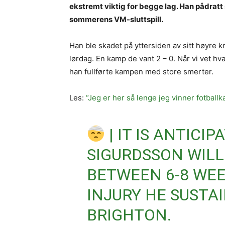
ekstremt viktig for begge lag. Han pådratt s
sommerens VM-sluttspill.
Han ble skadet på yttersiden av sitt høyre
lørdag. En kamp de vant 2 – 0. Når vi vet hv
han fullførte kampen med store smerter.
Les:
“Jeg er her så lenge jeg vinner fotball
| IT IS ANTICIP
SIGURDSSON WILL
BETWEEN 6-8 WEE
INJURY HE SUSTA
BRIGHTON.