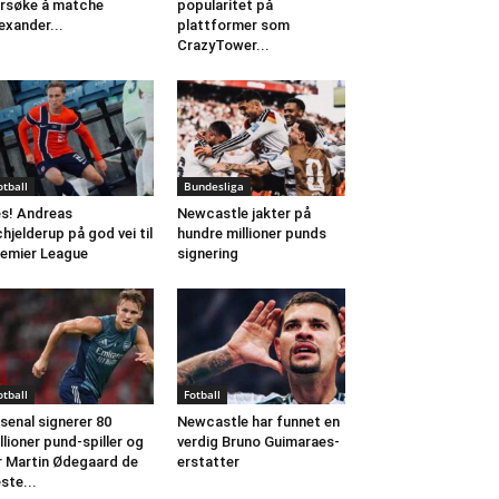
rsøke å matche
popularitet på
exander...
plattformer som
CrazyTower...
otball
Bundesliga
s! Andreas
Newcastle jakter på
hjelderup på god vei til
hundre millioner punds
emier League
signering
otball
Fotball
senal signerer 80
Newcastle har funnet en
llioner pund-spiller og
verdig Bruno Guimaraes-
r Martin Ødegaard de
erstatter
ste...