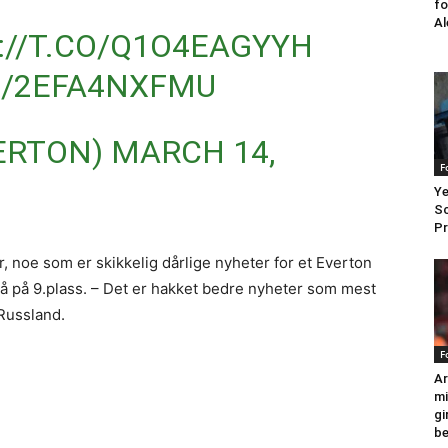
fo
Al
://T.CO/Q1O4EAGYYH
M/2EFA4NXFMU
ERTON)
MARCH 14,
F
Ye
Sc
Pr
ker, noe som er skikkelig dårlige nyheter for et Everton
på på 9.plass. – Det er hakket bedre nyheter som mest
 Russland.
F
Ar
mi
gi
be