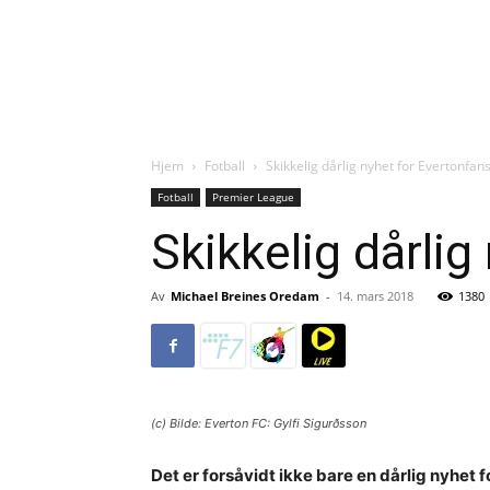
Hjem
Fotball
Skikkelig dårlig nyhet for Evertonfan
Fotball
Premier League
Skikkelig dårlig
Av
Michael Breines Oredam
-
14. mars 2018
1380
(c) Bilde: Everton FC: Gylfi Sigurðsson
Det er forsåvidt ikke bare en dårlig nyhet f