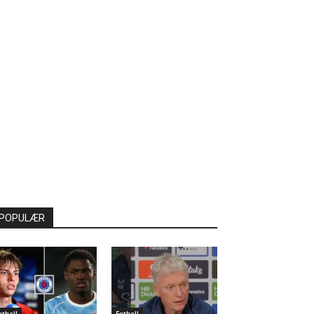
POPULÆR
otball
Fotball