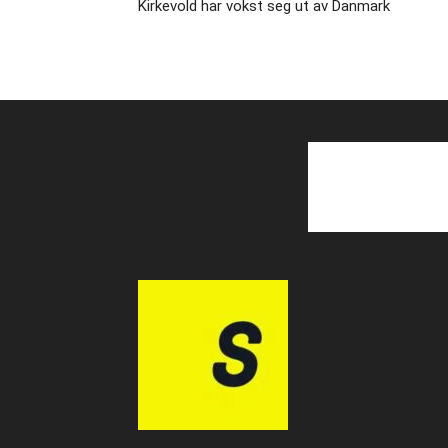
Kirkevold har vokst seg ut av Danmark