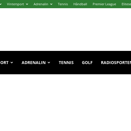
Vintersport
Adrenalin
Tennis
Håndball
Premier League
Elites
PORT
ADRENALIN
TENNIS
GOLF
RADIOSPORTE