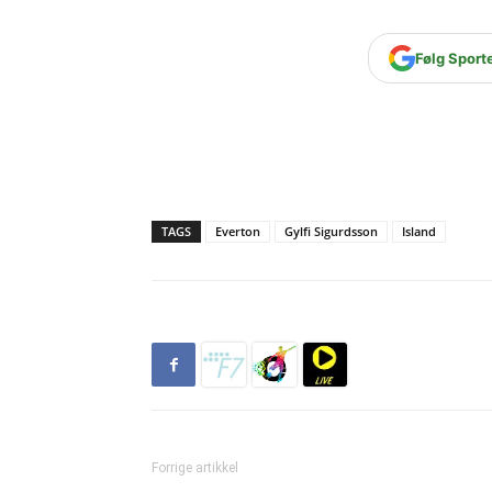
Følg Sport
TAGS
Everton
Gylfi Sigurdsson
Island
Forrige artikkel