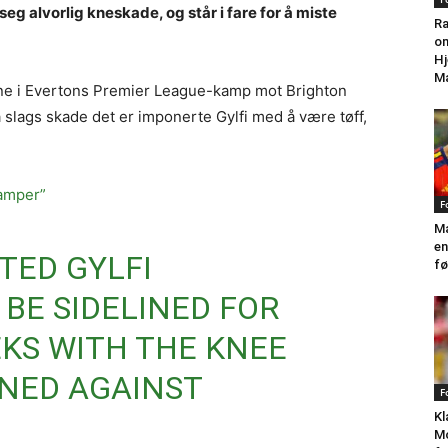
eg alvorlig kneskade, og står i fare for å miste
Ra
om
Hj
Ma
 kne i Evertons Premier League-kamp mot Brighton
a slags skade det er imponerte Gylfi med å være tøff,
kamper”
F
Ma
en
ATED GYLFI
fø
 BE SIDELINED FOR
KS WITH THE KNEE
INED AGAINST
F
Kl
Mo