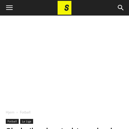
Hjem
Fotball
Fotball
La Liga