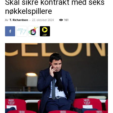
Skal sikre kontrakt med seks
nøkkelspillere
Av
T. Richardson
-
22. oktober 2024
161