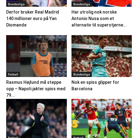
Bundesliga
Bundesliga
Derfor bruker Real Madrid
Har utrolig nok norske
140 millioner euro på Yan
Antonio Nusa som et
Diomande
alternativ til superstjerne...
Fotball
Bundesliga
Rasmus Højlund må steppe
Nok en spiss glipper for
opp – Napoli jakter spiss med
Barcelona
79...
Fotball
Fotball