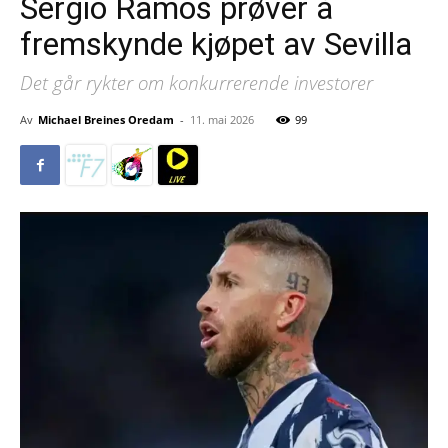
Sergio Ramos prøver å
fremskynde kjøpet av Sevilla
Det går rykter om konkurrerende investorer
Av
Michael Breines Oredam
-
11. mai 2026
99