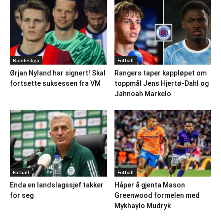
Bundesliga
Fotball
Ørjan Nyland har signert! Skal
Rangers taper kappløpet om
fortsette suksessen fra VM
toppmål Jens Hjertø-Dahl og
Jahnoah Markelo
Fotball
Fotball
Enda en landslagssjef takker
Håper å gjenta Mason
for seg
Greenwood formelen med
Mykhaylo Mudryk