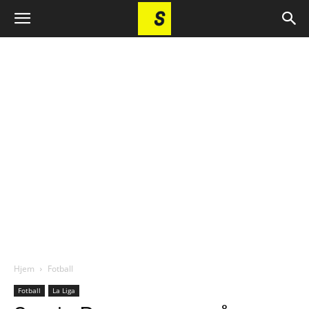
Hjem
Fotball
Fotball
La Liga