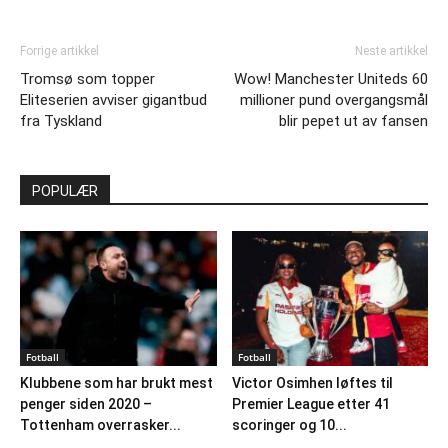
Forrige artikkel
Neste artikkel
Tromsø som topper
Wow! Manchester Uniteds 60
Eliteserien avviser gigantbud
millioner pund overgangsmål
fra Tyskland
blir pepet ut av fansen
POPULÆR
Fotball
Fotball
Klubbene som har brukt mest
Victor Osimhen løftes til
penger siden 2020 –
Premier League etter 41
Tottenham overrasker...
scoringer og 10...