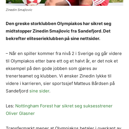
Zinedin Smajlovic
Den greske storklubben Olympiakos har sikret seg
midtstopper Zinedin Smajlovic fra Sandefjord. Det
bekrefter eliteserieklubben på sine nettsider.
– Når en spiller kommer fra nivå 2 i Sverige og går videre
til Olympiakos etter bare ett og et halvt år, er det nok et
eksempel på den gode jobben som gjøres av
trenerteamet og klubben. Vi ønsker Zinedin lykke til
videre i karrieren, sier sportssjef Matteus Bårdsen på
Sandefjord
sine sider
.
Les:
Nottingham Forest har sikret seg suksesstrener
Oliver Glasner
Transfermarkt mener at Olympiakos betaler i overkant av