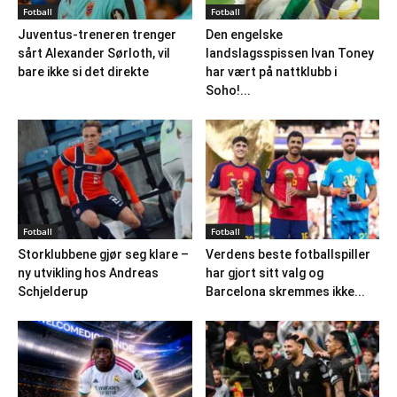
Fotball
Fotball
Juventus-treneren trenger
Den engelske
sårt Alexander Sørloth, vil
landslagsspissen Ivan Toney
bare ikke si det direkte
har vært på nattklubb i
Soho!...
Fotball
Fotball
Storklubbene gjør seg klare –
Verdens beste fotballspiller
ny utvikling hos Andreas
har gjort sitt valg og
Schjelderup
Barcelona skremmes ikke...