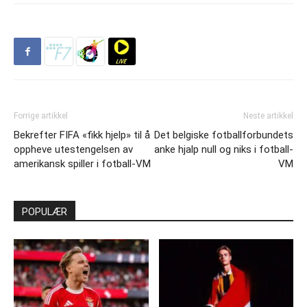
Forrige artikkel
Neste artikkel
Bekrefter FIFA «fikk hjelp» til å
Det belgiske fotballforbundets
oppheve utestengelsen av
anke hjalp null og niks i fotball-
amerikansk spiller i fotball-VM
VM
POPULÆR