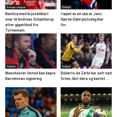
Europa League
Fotball
Benfica med krystallklart
I løpet av en uke er Jens
svar til Andreas Schjelderup
Hjertø-Dahl plutselig klar
etter gigantbud fra
for...
Tottenham
Fotball
Fotball
Manchester United kan kapre
Roberto de Zerbi har satt ned
Barcelonas signering
foten, låst døra og kastet...