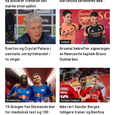
nå avslører treneren det
Barcelona skremmes ikke...
mørke etterspillet
Fotball
Fotball
Everton og Crystal Palace i
Arsenal bekrefter signeringen
samtaler om byttehandel –
av Newcastle kaptein Bruno
to vinger...
Guimarães
Bundesliga
Europa League
19-åringen Yan Diomande klar
Ikke rart Sander Berges
for medisinsk test og 100
tidligere trener og Benfica