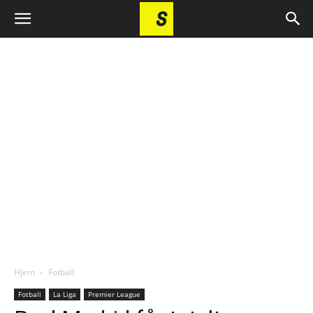
Hjem
Fotball
Fotball
La Liga
Premier League