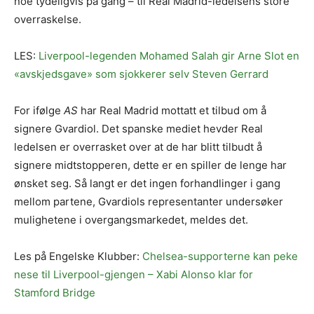
noe tydeligvis på gang – til Real Madrid-ledelsens store
overraskelse.
LES:
Liverpool-legenden Mohamed Salah gir Arne Slot en
«avskjedsgave» som sjokkerer selv Steven Gerrard
For ifølge
AS
har Real Madrid mottatt et tilbud om å
signere Gvardiol. Det spanske mediet hevder Real
ledelsen er overrasket over at de har blitt tilbudt å
signere midtstopperen, dette er en spiller de lenge har
ønsket seg. Så langt er det ingen forhandlinger i gang
mellom partene, Gvardiols representanter undersøker
mulighetene i overgangsmarkedet, meldes det.
Les på Engelske Klubber:
Chelsea-supporterne kan peke
nese til Liverpool-gjengen – Xabi Alonso klar for
Stamford Bridge