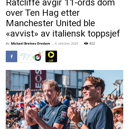
Ratcliffe avgir 11-ords dom
over Ten Hag etter
Manchester United ble
«avvist» av italiensk toppsjef
Av
Michael Breines Oredam
-
4. oktober 2024
612