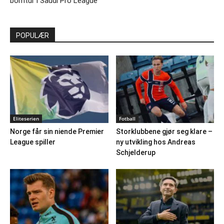
bomtur i Saudi Pro League
POPULÆR
Eliteserien
Fotball
Norge får sin niende Premier
Storklubbene gjør seg klare –
League spiller
ny utvikling hos Andreas
Schjelderup