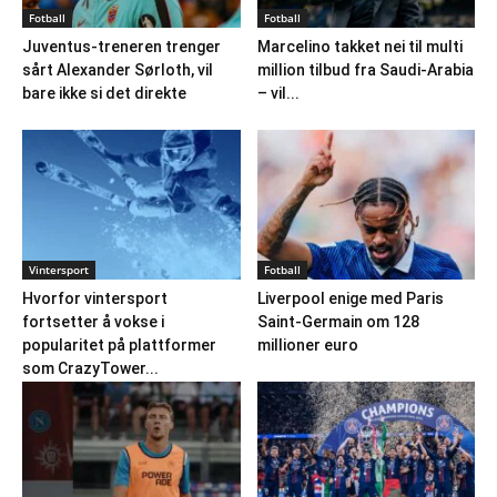
Fotball
Fotball
Juventus-treneren trenger
Marcelino takket nei til multi
sårt Alexander Sørloth, vil
million tilbud fra Saudi-Arabia
bare ikke si det direkte
– vil...
Vintersport
Fotball
Hvorfor vintersport
Liverpool enige med Paris
fortsetter å vokse i
Saint-Germain om 128
popularitet på plattformer
millioner euro
som CrazyTower...