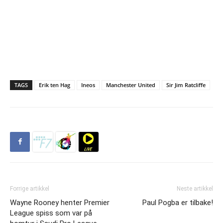
TAGS
Erik ten Hag
Ineos
Manchester United
Sir Jim Ratcliffe
Forrige artikkel
Neste artikkel
Wayne Rooney henter Premier
Paul Pogba er tilbake!
League spiss som var på