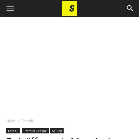
Hjem
Fotball
Fotball
Premier League
Seiling