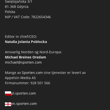
Świętojańska 3/1
81-368 Gdynia
Polska
NIP / VAT Code: 7822654346
Editor in chief/CEO:
Natalia Jolanta Pobłocka
Ansvarlig Norden og Nord-Europa:
Michael Breines Oredam
michael@sporten.com
Mange av
Sporten.com
sine tjenester er levert av
Appelsin Media AS
Firmanummer: 928 501 566
pl.sporten.com
en.sporten.com