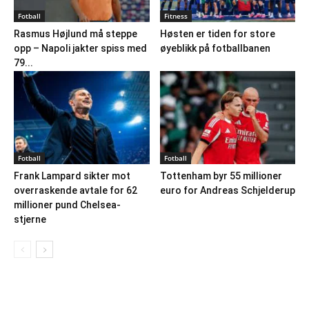
Fotball
Fitness
Rasmus Højlund må steppe
Høsten er tiden for store
opp – Napoli jakter spiss med
øyeblikk på fotballbanen
79...
Fotball
Fotball
Frank Lampard sikter mot
Tottenham byr 55 millioner
overraskende avtale for 62
euro for Andreas Schjelderup
millioner pund Chelsea-
stjerne