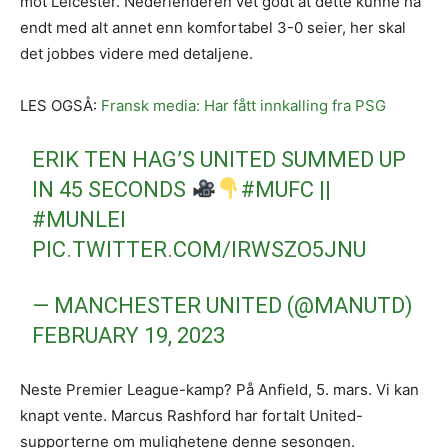
mot Leicester. Nederlenderen vet godt at dette kunne ha
endt med alt annet enn komfortabel 3-0 seier, her skal
det jobbes videre med detaljene.
LES OGSÅ:
Fransk media: Har fått innkalling fra PSG
ERIK TEN HAG’S UNITED SUMMED UP
IN 45 SECONDS
#MUFC
||
#MUNLEI
PIC.TWITTER.COM/IRWSZO5JNU
— MANCHESTER UNITED (@MANUTD)
FEBRUARY 19, 2023
Neste Premier League-kamp? På Anfield, 5. mars. Vi kan
knapt vente. Marcus Rashford har fortalt United-
supporterne om mulighetene denne sesongen.