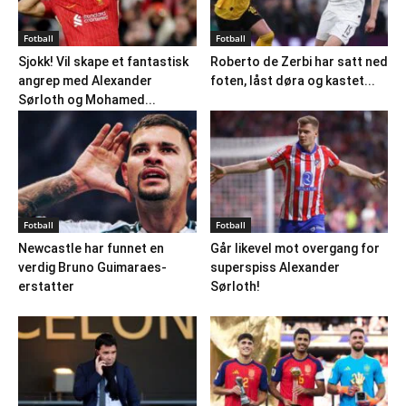
Fotball
Fotball
Sjokk! Vil skape et fantastisk
Roberto de Zerbi har satt ned
angrep med Alexander
foten, låst døra og kastet...
Sørloth og Mohamed...
Fotball
Fotball
Newcastle har funnet en
Går likevel mot overgang for
verdig Bruno Guimaraes-
superspiss Alexander
erstatter
Sørloth!