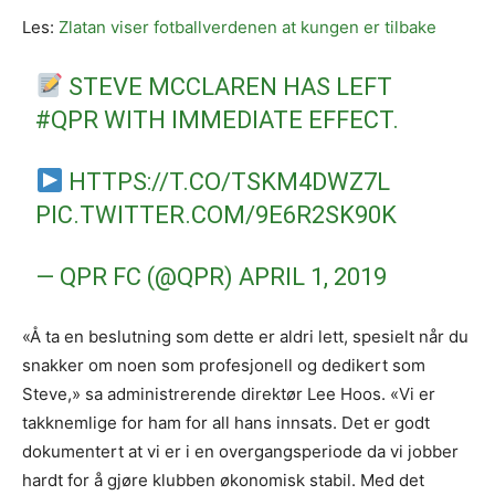
Les:
Zlatan viser fotballverdenen at kungen er tilbake
STEVE MCCLAREN HAS LEFT
#QPR
WITH IMMEDIATE EFFECT.
HTTPS://T.CO/TSKM4DWZ7L
PIC.TWITTER.COM/9E6R2SK90K
— QPR FC (@QPR)
APRIL 1, 2019
«Å ta en beslutning som dette er aldri lett, spesielt når du
snakker om noen som profesjonell og dedikert som
Steve,» sa administrerende direktør Lee Hoos. «Vi er
takknemlige for ham for all hans innsats. Det er godt
dokumentert at vi er i en overgangsperiode da vi jobber
hardt for å gjøre klubben økonomisk stabil. Med det