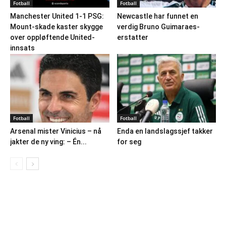
Fotball
Fotball
Manchester United 1-1 PSG:
Newcastle har funnet en
Mount-skade kaster skygge
verdig Bruno Guimaraes-
over oppløftende United-
erstatter
innsats
Fotball
Fotball
Arsenal mister Vinicius – nå
Enda en landslagssjef takker
jakter de ny ving: – Én...
for seg