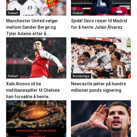
Fotball
Fotball
Manchester United velger
Sjokk! Deco reiser til Madrid
mellom Sander Berge og
for å hente Julián Álvarez
Tyler Adams etter å...
Fotball
Bundesliga
Xabi Alonso vil ha
Newcastle jakter på hundre
midtbanespiller til Chelsea
millioner punds signering
han forsøkte å hente...