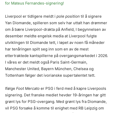
for Mateus Fernandes-signering!
Liverpool er tidligere meldt i
pole position
til å signere
Yan Diomande, spilleren som selv har uttalt han drømmer
om å bære Liverpool-drakta på Anfield, I begynnelsen av
desember meldte engelsk media at Liverpool fulgte
utviklingen til Diomande tett, i løpet av noen få måneder
har tenåringen spilt seg inn som en av de mest
ettertraktede kantspillerne på overgangsmarkedet i 2026.
I våres er det meldt også Paris Saint-Germain,
Manchester United, Bayern München, Chelsea og
Tottenham følger det ivorianske supertalentet tett.
Ifølge
Foot Mercato
er PSG i ferd med å kapre Liverpools
signering. Det franske mediet hevder 19-åringen har gitt
grønt lys for PSG-overgang. Med grønt lys fra Diomande,
vil PSG forsøke å komme til enighet med RB Leipzig om