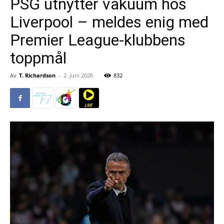
PSG utnytter vakuum hos
Liverpool – meldes enig med
Premier League-klubbens
toppmål
Av
T. Richardson
-
2. juni 2026
832