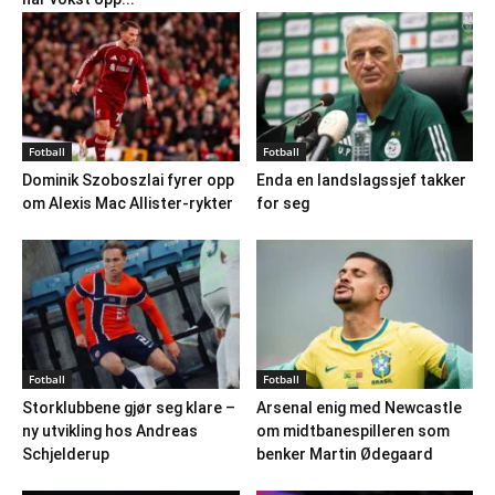
Fotball
Fotball
Dominik Szoboszlai fyrer opp
Enda en landslagssjef takker
om Alexis Mac Allister-rykter
for seg
Fotball
Fotball
Storklubbene gjør seg klare –
Arsenal enig med Newcastle
ny utvikling hos Andreas
om midtbanespilleren som
Schjelderup
benker Martin Ødegaard