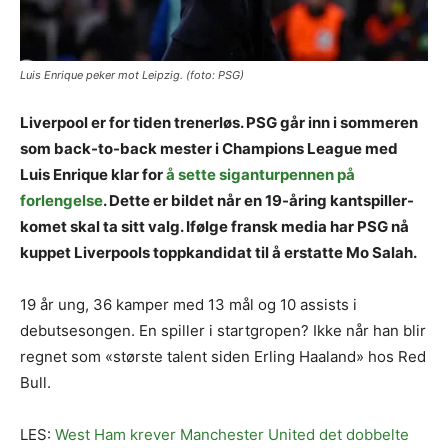
Luis Enrique peker mot Leipzig. (foto: PSG)
Liverpool er for tiden trenerløs. PSG går inn i sommeren
som back-to-back mester i Champions League med
Luis Enrique klar for
å sette siganturpennen på
forlengelse
. Dette er bildet når en 19-åring kantspiller-
komet skal ta sitt valg. Ifølge fransk media har PSG nå
kuppet Liverpools toppkandidat til å erstatte Mo Salah.
19 år ung, 36 kamper med 13 mål og 10 assists i
debutsesongen. En spiller i startgropen? Ikke når han blir
regnet som «største talent siden Erling Haaland» hos Red
Bull.
LES:
West Ham krever Manchester United det dobbelte