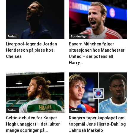
Fotball
Bundesliga
Liverpool-legende Jordan
Bayern München følger
Henderson på plass hos
situasjonen hos Manchester
Chelsea
United – ser potensiell
Harry...
Fotball
Fotball
Celtic-debuten for Kasper
Rangers taper kappløpet om
Høgh unnagjort – det lukter
toppmål Jens Hjertø-Dahl og
mange scoringer på...
Jahnoah Markelo