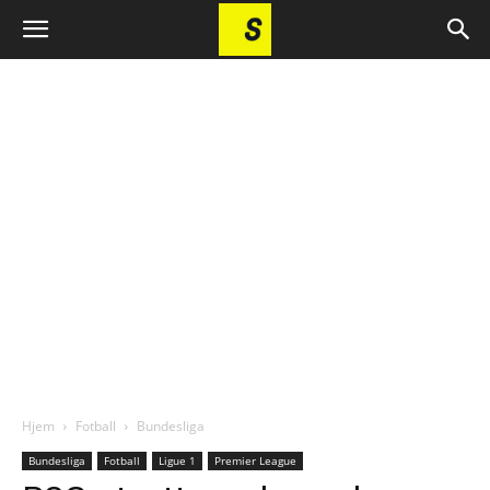
Hjem
Fotball
Bundesliga
Bundesliga
Fotball
Ligue 1
Premier League