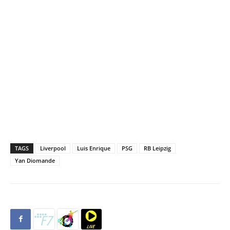
TAGS
Liverpool
Luis Enrique
PSG
RB Leipzig
Yan Diomande