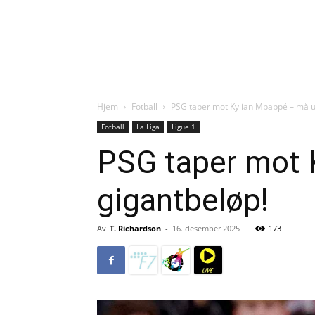
Hjem
Fotball
PSG taper mot Kylian Mbappé – må u
Fotball
La Liga
Ligue 1
PSG taper mot 
gigantbeløp!
Av
T. Richardson
-
16. desember 2025
173