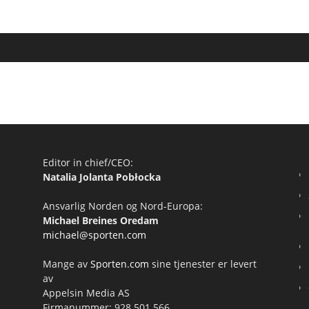
Editor in chief/CEO:
Natalia Jolanta Pobłocka
Ansvarlig Norden og Nord-Europa:
Michael Breines Oredam
michael@sporten.com
Mange av
Sporten.com
sine tjenester er levert
av
Appelsin Media AS
Firmanummer: 928 501 566