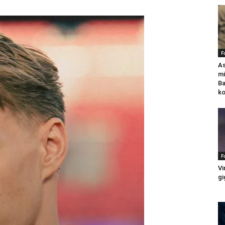
F
As
mi
Ba
k
F
Vi
gi