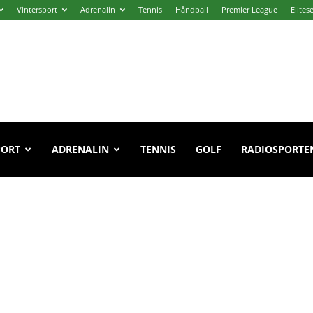
Vintersport
Adrenalin
Tennis
Håndball
Premier League
Elites
PORT
ADRENALIN
TENNIS
GOLF
RADIOSPORTE