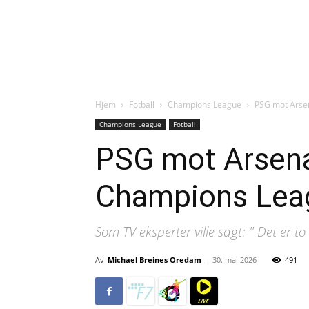
Hjem
Fotball
Champions League
PSG mot Arsen
Champions League
Fotball
PSG mot Arsenal
Champions Leag
Som TV eksperter ville sagt: " Det er 
Av
Michael Breines Oredam
-
30. mai 2026
491