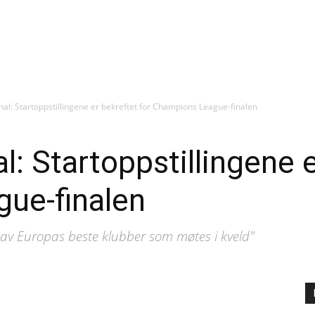
al: Startoppstillingene er bekreftet for Champions League-finalen
: Startoppstillingene e
ue-finalen
to av Europas beste klubber som møtes i kveld"