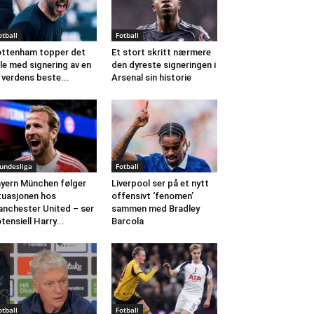
otball
Fotball
ttenham topper det
Et stort skritt nærmere
le med signering av en
den dyreste signeringen i
 verdens beste...
Arsenal sin historie
undesliga
Fotball
yern München følger
Liverpool ser på et nytt
tuasjonen hos
offensivt ‘fenomen’
nchester United – ser
sammen med Bradley
tensiell Harry...
Barcola
otball
Fotball