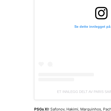
Se dette innlegget på
ET INNLEGG DELT AV PARIS SA
PSGs XI:
Safonov, Hakimi, Marquinhos, Pach