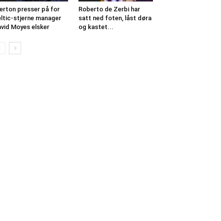
erton presser på for
Roberto de Zerbi har
ltic-stjerne manager
satt ned foten, låst døra
vid Moyes elsker
og kastet...